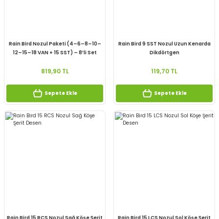
Rain Bird Nozul Paketi (4–6–8–10–
Rain Bird 9 SST Nozul Uzun Kenarda
12–15–18 VAN + 15 SST) – 8’li Set
Dikdörtgen
819,90 TL
119,70 TL
Sepete Ekle
Sepete Ekle
Rain Bird 15 RCS Nozul Sağ Köşe Şerit
Rain Bird 15 LCS Nozul Sol Köşe Şerit