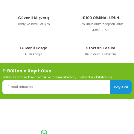
Güvenli Alışveriş
%100 ORJİNAL ÜRÜN
Kolay ve hızlı iletişim
Tüm ürünlerimiz orjinal ürün
garantilidir
Güvenli Kargo
Stoktan Teslim
Hızlı kargo
Ürünlerimiz stoktan
E-Bülten'e Kayıt Olun
Haber listemize kayıt olarak kampanyalardan, haberdar olabilirsiniz.
Kayıt Ol
TOPTAN SULAMA Depo Adresi: ÖRENCİK MAH. 3818. CADDE NO:41
GÖLBAŞI / ANKARA
0542 511 83 29
WhatsApp: