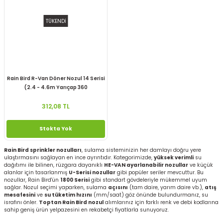
TÜKENDİ
Rain Bird R-Van Döner Nozul 14 Serisi
(2.4 - 4.6m Yarıçap 360
312,08 TL
Stokta Yok
Rain Bird sprinkler nozulları
, sulama sisteminizin her damlayı doğru yere
ulaştırmasını sağlayan en ince ayrıntıdır. Kategorimizde,
yüksek verimli
su
dağıtımı ile bilinen, rüzgara dayanıklı
HE-VAN ayarlanabilir nozullar
ve küçük
alanlar için tasarlanmış
U-Serisi nozullar
gibi popüler seriler mevcuttur. Bu
nozullar, Rain Bird'ün
1800 Serisi
gibi standart gövdeleriyle mükemmel uyum
sağlar. Nozul seçimi yaparken, sulama
açısını
(tam daire, yarım daire vb.),
atış
mesafesini
ve
su tüketim hızını
(mm/saat) göz önünde bulundurmanız, su
israfını önler.
Toptan Rain Bird nozul
alımlarınız için farklı renk ve debi kodlarına
sahip geniş ürün yelpazesini en rekabetçi fiyatlarla sunuyoruz.