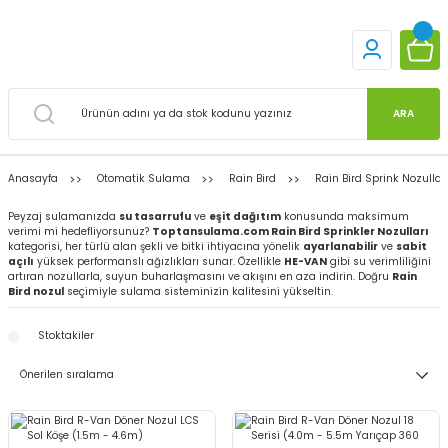
ARA
Anasayfa
Otomatik Sulama
Rain Bird
Rain Bird Sprink Nozullar
Peyzaj sulamanızda
su tasarrufu
ve
eşit dağıtım
konusunda maksimum
verimi mi hedefliyorsunuz?
Toptansulama.com Rain Bird Sprinkler Nozulları
kategorisi, her türlü alan şekli ve bitki ihtiyacına yönelik
ayarlanabilir
ve
sabit
açılı
yüksek performanslı ağızlıkları sunar. Özellikle
HE-VAN
gibi su verimliliğini
artıran nozullarla, suyun buharlaşmasını ve akışını en aza indirin. Doğru
Rain
Bird nozul
seçimiyle sulama sisteminizin kalitesini yükseltin.
Stoktakiler