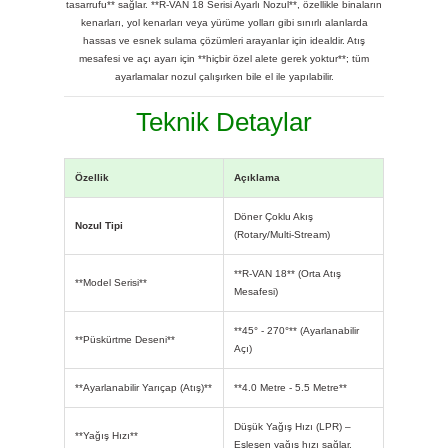
tasarrufu** sağlar. **R-VAN 18 Serisi Ayarlı Nozul**, özellikle binaların
kenarları, yol kenarları veya yürüme yolları gibi sınırlı alanlarda
hassas ve esnek sulama çözümleri arayanlar için idealdir. Atış
mesafesi ve açı ayarı için **hiçbir özel alete gerek yoktur**; tüm
ayarlamalar nozul çalışırken bile el ile yapılabilir.
Teknik Detaylar
Özellik
Açıklama
Döner Çoklu Akış
Nozul Tipi
(Rotary/Multi-Stream)
**R-VAN 18** (Orta Atış
**Model Serisi**
Mesafesi)
**45° - 270°** (Ayarlanabilir
**Püskürtme Deseni**
Açı)
**Ayarlanabilir Yarıçap (Atış)**
**4.0 Metre - 5.5 Metre**
Düşük Yağış Hızı (LPR) –
**Yağış Hızı**
Eşleşen yağış hızı sağlar.