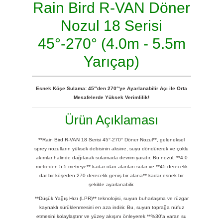
Rain Bird R-VAN Döner
Nozul 18 Serisi
45°-270° (4.0m - 5.5m
Yarıçap)
Esnek Köşe Sulama: 45°'den 270°'ye Ayarlanabilir Açı ile Orta
Mesafelerde Yüksek Verimlilik!
Ürün Açıklaması
**Rain Bird R-VAN 18 Serisi 45°-270° Döner Nozul**, geleneksel
sprey nozulların yüksek debisinin aksine, suyu döndürerek ve çoklu
akımlar halinde dağıtarak sulamada devrim yaratır. Bu nozul, **4.0
metreden 5.5 metreye** kadar olan alanları sular ve **45 derecelik
dar bir köşeden 270 derecelik geniş bir alana** kadar esnek bir
şekilde ayarlanabilir.
**Düşük Yağış Hızı (LPR)** teknolojisi, suyun buharlaşma ve rüzgar
kaynaklı sürüklenmesini en aza indirir. Bu, suyun toprağa nüfuz
etmesini kolaylaştırır ve yüzey akışını önleyerek **%30'a varan su