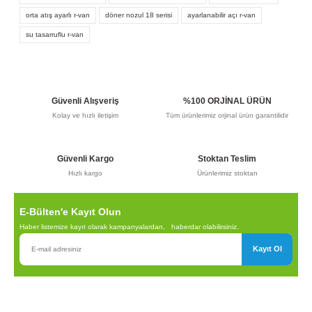
formunu kullanarak tarafımıza iletebilirsiniz.
orta atış ayarlı r-van
döner nozul 18 serisi
ayarlanabilir açı r-van
Görüş ve önerileriniz için teşekkür ederiz.
su tasarruflu r-van
Ürün resmi kalitesiz, bozuk veya görüntülenemiyor.
Ürün açıklamasında eksik bilgiler bulunuyor.
Ürün bilgilerinde hatalar bulunuyor.
Güvenli Alışveriş
%100 ORJİNAL ÜRÜN
Ürün fiyatı diğer sitelerden daha pahalı.
Kolay ve hızlı iletişim
Tüm ürünlerimiz orjinal ürün garantilidir
Bu ürüne benzer farklı alternatifler olmalı.
Güvenli Kargo
Stoktan Teslim
Hızlı kargo
Ürünlerimiz stoktan
E-Bülten'e Kayıt Olun
Gönder
Haber listemize kayıt olarak kampanyalardan, haberdar olabilirsiniz.
Kayıt Ol