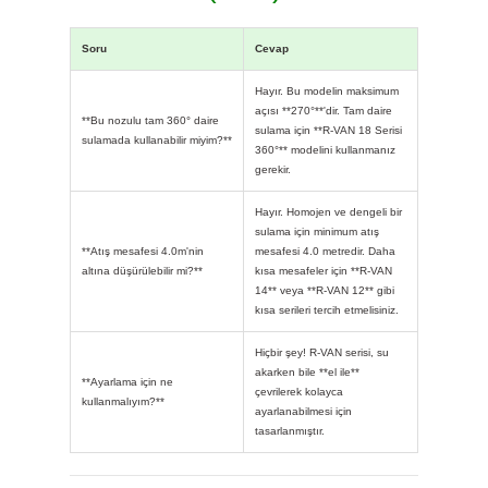
Soru
Cevap
Hayır. Bu modelin maksimum
açısı **270°**'dir. Tam daire
**Bu nozulu tam 360° daire
sulama için **R-VAN 18 Serisi
sulamada kullanabilir miyim?**
360°** modelini kullanmanız
gerekir.
Hayır. Homojen ve dengeli bir
sulama için minimum atış
**Atış mesafesi 4.0m'nin
mesafesi 4.0 metredir. Daha
altına düşürülebilir mi?**
kısa mesafeler için **R-VAN
14** veya **R-VAN 12** gibi
kısa serileri tercih etmelisiniz.
Hiçbir şey! R-VAN serisi, su
akarken bile **el ile**
**Ayarlama için ne
çevrilerek kolayca
kullanmalıyım?**
ayarlanabilmesi için
tasarlanmıştır.