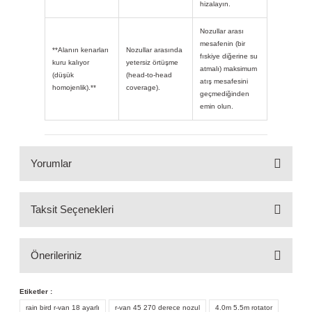
hizalayın.
Nozullar arası
mesafenin (bir
**Alanın kenarları
Nozullar arasında
fıskiye diğerine su
kuru kalıyor
yetersiz örtüşme
atmalı) maksimum
(düşük
(head-to-head
atış mesafesini
homojenlik).**
coverage).
geçmediğinden
emin olun.
Yorumlar
Taksit Seçenekleri
Bu ürüne ilk yorumu siz yapın!
Önerileriniz
Yorum Yaz
Etiketler :
Bu ürünün fiyat bilgisi, resim, ürün açıklamalarında ve
diğer konularda yetersiz gördüğünüz noktaları öneri
rain bird r-van 18 ayarlı
r-van 45 270 derece nozul
4.0m 5.5m rotator