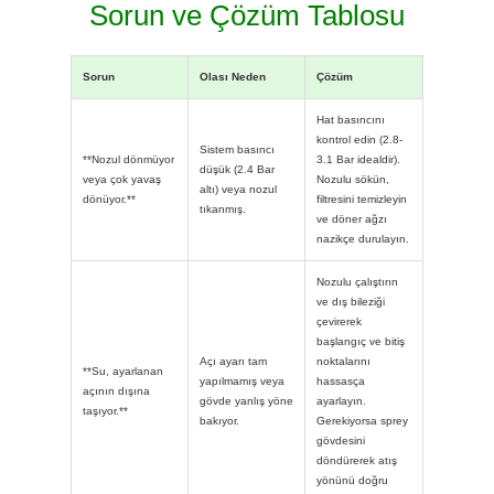
Sorun ve Çözüm Tablosu
Sorun
Olası Neden
Çözüm
Hat basıncını
kontrol edin (2.8-
Sistem basıncı
**Nozul dönmüyor
3.1 Bar idealdir).
düşük (2.4 Bar
veya çok yavaş
Nozulu sökün,
altı) veya nozul
dönüyor.**
filtresini temizleyin
tıkanmış.
ve döner ağzı
nazikçe durulayın.
Nozulu çalıştırın
ve dış bileziği
çevirerek
başlangıç ve bitiş
Açı ayarı tam
noktalarını
**Su, ayarlanan
yapılmamış veya
hassasça
açının dışına
gövde yanlış yöne
ayarlayın.
taşıyor.**
bakıyor.
Gerekiyorsa sprey
gövdesini
döndürerek atış
yönünü doğru