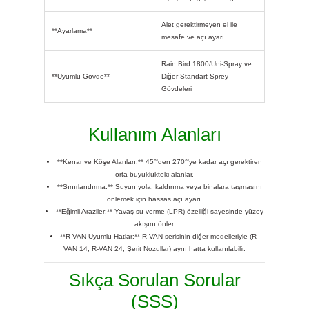
Alet gerektirmeyen el ile
**Ayarlama**
mesafe ve açı ayarı
Rain Bird 1800/Uni-Spray ve
**Uyumlu Gövde**
Diğer Standart Sprey
Gövdeleri
Kullanım Alanları
**Kenar ve Köşe Alanları:** 45°'den 270°'ye kadar açı gerektiren
orta büyüklükteki alanlar.
**Sınırlandırma:** Suyun yola, kaldırıma veya binalara taşmasını
önlemek için hassas açı ayarı.
**Eğimli Araziler:** Yavaş su verme (LPR) özelliği sayesinde yüzey
akışını önler.
**R-VAN Uyumlu Hatlar:** R-VAN serisinin diğer modelleriyle (R-
VAN 14, R-VAN 24, Şerit Nozullar) aynı hatta kullanılabilir.
Sıkça Sorulan Sorular
(SSS)