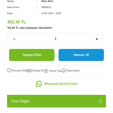
Marka
Rain Bird
Stok Kodu
RBN022
Fiyat
6,90 USD + KDV
393,30 TL
*41,84 TL den başlayan taksitlerle!
Sepete Ekle
Hemen Al
Tavsiye Et
Fiyat Alarmı
Yorum Yap
Whatsapp Destek Hattı
Ürün Bilgisi