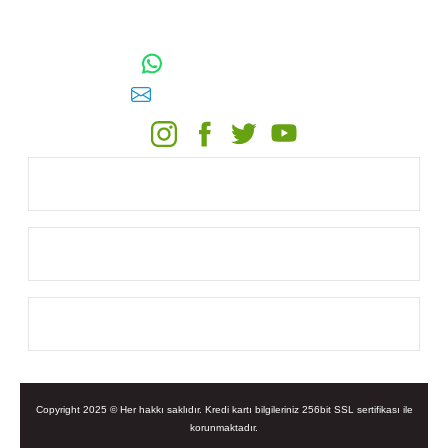
TOPTAN SULAMA Depo Adresi: ÖRENCİK MAH. 3818. CADDE
NO:41 GÖLBAŞI / ANKARA
0542 511 83 29
WhatsApp:
E-posta:
toptansulama@gmail.com
KATEGORİLER
ONLİNE ALIŞVERİŞ
MÜŞTERİ HİZMETLERİ
Copyright 2025 © Her hakkı saklıdır. Kredi kartı bilgileriniz 256bit SSL sertifikası ile
korunmaktadır.