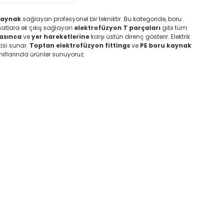
kaynak
sağlayan profesyonel bir tekniktir. Bu kategoride, boru
atlara ek çıkış sağlayan
elektrofüzyon T parçaları
gibi tüm
asınca
ve
yer hareketlerine
karşı üstün direnç gösterir. Elektrik
isi sunar.
Toptan elektrofüzyon fittings
ve
PE boru kaynak
nıflarında ürünler sunuyoruz.