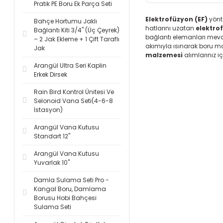
Pratik PE Boru Ek Parça Seti
Elektrofüzyon (EF)
yönte
Bahçe Hortumu Jaklı
hatlarını uzatan
elektro
Bağlantı Kiti 3/4'' (Üç Çeyrek)
bağlantı elemanları mevc
– 2 Jak Ekleme + 1 Çift Taraflı
akımıyla ısınarak boru ma
Jak
malzemesi
alımlarınız i
Arangül Ultra Seri Kaplin
Erkek Dirsek
Rain Bird Kontrol Ünitesi Ve
Selonoid Vana Seti(4-6-8
İstasyon)
Arangül Vana Kutusu
Standart 12''
Arangül Vana Kutusu
Yuvarlak 10''
Damla Sulama Seti Pro -
Kangal Boru, Damlama
Borusu Hobi Bahçesi
Sulama Seti