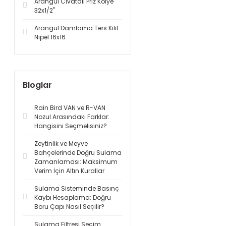
Arangül Civatalı Priz Kolye
32x1/2''
Arangül Damlama Ters Kilit
Nipel 16x16
Bloglar
Rain Bird VAN ve R-VAN
Nozul Arasındaki Farklar:
Hangisini Seçmelisiniz?
Zeytinlik ve Meyve
Bahçelerinde Doğru Sulama
Zamanlaması: Maksimum
Verim İçin Altın Kurallar
Sulama Sisteminde Basınç
Kaybı Hesaplama: Doğru
Boru Çapı Nasıl Seçilir?
Sulama Filtresi Seçim