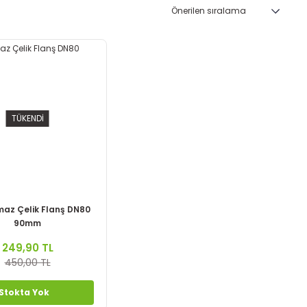
TÜKENDİ
az Çelik Flanş DN80
90mm
249,90 TL
450,00 TL
Stokta Yok