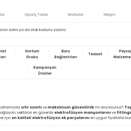
lar
Sipariş Takibi
Markalar
İletişim
Hat
Hortum
Boru
Peyza
Tesisat
ları
Grubu
Bağlantıları
Malzemel
Kampanyalı
Ürünler
atlarınızda
sıfır sızıntı
ve
maksimum güvenilirlik
mi arıyorsunuz?
To
sağlayan, sektörün en güvenilir
elektrofüzyon manşonlarını
ve
fitting
r için
en kaliteli elektrofüzyon ek parçalarını
en uygun fiyatlarla bur