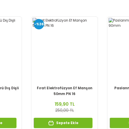
-%36
ü Dış Dişli
Fırat Elektrofüzyon Ef Manşon
Paslanm
50mm PN 16
159,90 TL
250,00 TL
le
Sepete Ekle