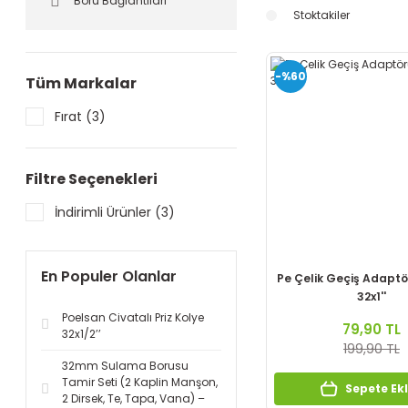
Boru Bağlantıları
Stoktakiler
-%60
Tüm Markalar
Fırat (3)
Filtre Seçenekleri
İndirimli Ürünler (3)
En Populer Olanlar
Pe Çelik Geçiş Adaptör
32x1''
Poelsan Civatalı Priz Kolye
79,90 TL
32x1/2’’
199,90 TL
32mm Sulama Borusu
Tamir Seti (2 Kaplin Manşon,
Sepete Ek
2 Dirsek, Te, Tapa, Vana) –