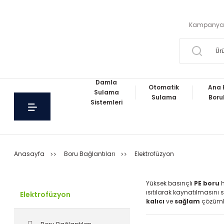
Kampanya
Damla
Otomatik
Ana 
Sulama
Sulama
Boru
Sistemleri
Anasayfa
Boru Bağlantıları
Elektrofüzyon
Yüksek basınçlı
PE boru
h
ısıtılarak kaynatılmasını 
Elektrofüzyon
kalıcı
ve
sağlam
çözümle