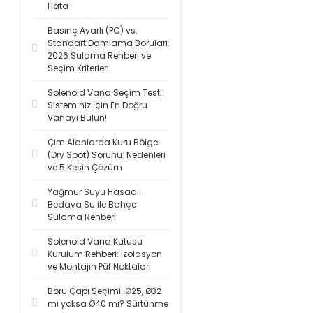
Hata
Basınç Ayarlı (PC) vs.
Standart Damlama Boruları:
2026 Sulama Rehberi ve
Seçim Kriterleri
Solenoid Vana Seçim Testi:
Sisteminiz İçin En Doğru
Vanayı Bulun!
Çim Alanlarda Kuru Bölge
(Dry Spot) Sorunu: Nedenleri
ve 5 Kesin Çözüm
Yağmur Suyu Hasadı:
Bedava Su ile Bahçe
Sulama Rehberi
Solenoid Vana Kutusu
Kurulum Rehberi: İzolasyon
ve Montajın Püf Noktaları
Boru Çapı Seçimi: Ø25, Ø32
mi yoksa Ø40 mı? Sürtünme