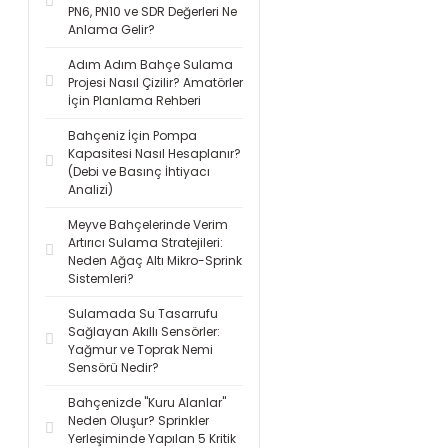
PN6, PN10 ve SDR Değerleri Ne
Anlama Gelir?
Adım Adım Bahçe Sulama
Projesi Nasıl Çizilir? Amatörler
İçin Planlama Rehberi
Bahçeniz İçin Pompa
Kapasitesi Nasıl Hesaplanır?
(Debi ve Basınç İhtiyacı
Analizi)
Meyve Bahçelerinde Verim
Artırıcı Sulama Stratejileri:
Neden Ağaç Altı Mikro-Sprink
Sistemleri?
Sulamada Su Tasarrufu
Sağlayan Akıllı Sensörler:
Yağmur ve Toprak Nemi
Sensörü Nedir?
Bahçenizde "Kuru Alanlar"
Neden Oluşur? Sprinkler
Yerleşiminde Yapılan 5 Kritik