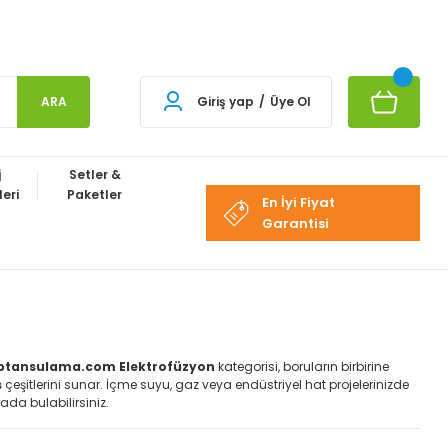
ARA
Giriş yap
/
Üye Ol
j
Setler &
eri
Paketler
En İyi Fiyat
Garantisi
ptansulama.com Elektrofüzyon
kategorisi, boruların birbirine
s
çeşitlerini sunar. İçme suyu, gaz veya endüstriyel hat projelerinizde
ada bulabilirsiniz.