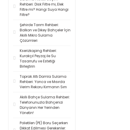
Rehberi: Disk Filtre mi, Elek
Filtre mi? Hangi Suya Hangi
Filtre?
Şehirde Tarım Rehberi:
Balkon ve Dikey Bahçeler İçin
Akıllı Mikro Sulama
Çözümleri
Kserizkaping Rehberi:
Kurakçıl Peyzaj ile Su
Tasarrufu ve Estetiği
Birleştirin
Toprak Altı Damla Sulama
Rehberi: Yonca ve Mısırda
Verim Rekoru Kırmanın Sırrı
Akıllı Bahçe Sulama Rehberi:
Telefonunuzla Bahçenizi
Dünyanın Her Yerinden
Yönetin!
Polietilen (PE) Boru Seçerken
Dikkat Edilmesi Gerekenler: