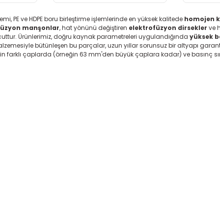
mi, PE ve HDPE boru birleştirme işlemlerinde en yüksek kalitede
homojen 
füzyon manşonlar
, hat yönünü değiştiren
elektrofüzyon dirsekler
ve h
uttur. Ürünlerimiz, doğru kaynak parametreleri uygulandığında
yüksek b
lzemesiyle bütünleşen bu parçalar, uzun yıllar sorunsuz bir altyapı garant
çin farklı çaplarda (örneğin 63 mm'den büyük çaplara kadar) ve basınç sı