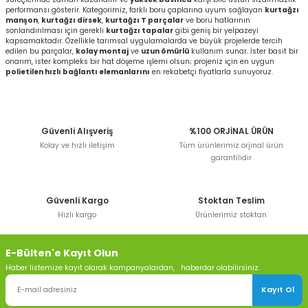
performansı gösterir. Kategorimiz, farklı boru çaplarına uyum sağlayan
kurtağzı
manşon
,
kurtağzı dirsek
,
kurtağzı T parçalar
ve boru hatlarının
sonlandırılması için gerekli
kurtağzı tapalar
gibi geniş bir yelpazeyi
kapsamaktadır. Özellikle tarımsal uygulamalarda ve büyük projelerde tercih
edilen bu parçalar,
kolay montaj
ve
uzun ömürlü
kullanım sunar. İster basit bir
onarım, ister kompleks bir hat döşeme işlemi olsun; projeniz için en uygun
polietilen hızlı bağlantı elemanlarını
en rekabetçi fiyatlarla sunuyoruz.
Güvenli Alışveriş
%100 ORJİNAL ÜRÜN
Kolay ve hızlı iletişim
Tüm ürünlerimiz orjinal ürün
garantilidir
Güvenli Kargo
Stoktan Teslim
Hızlı kargo
Ürünlerimiz stoktan
E-Bülten'e Kayıt Olun
Haber listemize kayıt olarak kampanyalardan, haberdar olabilirsiniz.
Kayıt Ol