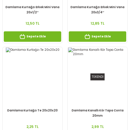
Damlama Kurtağzı Erkek Mini Vana
Damlama Kurtağzı Erkek Mini Vana
20x1/2’’
20x3/4’’
12,50 TL
12,85 TL
Sepete Ekle
Sepete Ekle
TÜKENDİ
Damlama Kurtağzı Te 20x20x20
Damlama Kanallı Kör Tapa Conta
20mm
2,25 TL
2,99 TL