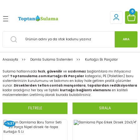
Geri Dön
Geri Dön
Geri Dön
Geri Dön
Geri Dön
Geri Dön
Geri Dön
0
ma Sistemleri
Sulama
uları
ubu
tıları
ketler
ARA
lin
Hortumlar
Pprc Grubu
HDPE 100 Borular
Birlikte Al Paketleri
Sulama Boruları
rd
PE Ekonomik Kangal
Fıskiyeler
Pvc Atık Su
Priz Kolyeler
Kurulum Setleri
Anasayfa
Damla Sulama Sistemleri
Kurtağzı Ek Parçalar
Borular
Sulama Setleri
Tamir Setleri
PP Plastik Fittings
Çizme Ayakkabı Bot
Hortum Tabancaları
Sulama hatlarınızda
hızlı
,
güvenilir
ve
sızdırmaz
bağlantılara mı ihtiyacınız
PE32 Borular
var?
Toptansulama.com Kurtağzı Ek Parçalar
kategorisi, PE (Polietilen) boru
em
sistemlerinizin kurulumunu ve bakımını en kolay hale getiren pratik çözümler
ulama Filtreleri
sunar.
Dirseklerden
teflon contalı manşonlara
,
tapalardan
redüksiyonlara
Diğer Tesisat
Galvaniz Fittings
Bahçe Muslukları
kadar aradığınız her boy ve tipteki
kurtağzı bağlantı elemanını
en kaliteli
Malzemeleri
malzemelerden üretilmiş olarak burada bulabilirsiniz.
Ek Parçalar
Vana Grubu
Hortum Kelepçeleri
l Aletleri
FİLTRELE
SIRALA
Ek Parçalar
Vana Kutuları
ı Ek Parçalar
-%27
Elektrofüzyon