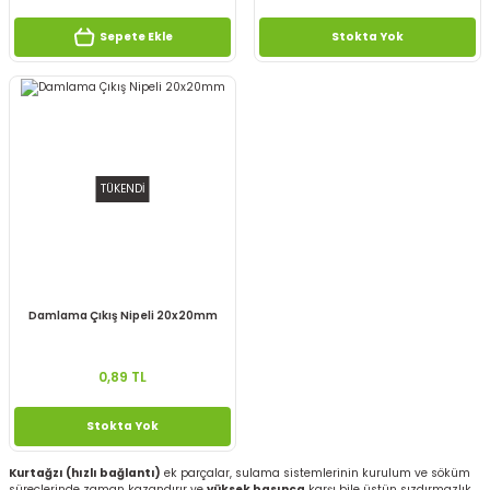
Sepete Ekle
Stokta Yok
TÜKENDİ
Damlama Çıkış Nipeli 20x20mm
0,89 TL
Stokta Yok
Kurtağzı (hızlı bağlantı)
ek parçalar, sulama sistemlerinin kurulum ve söküm
süreçlerinde zaman kazandırır ve
yüksek basınca
karşı bile üstün sızdırmazlık