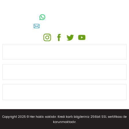
TOPTAN SULAMA Depo Adresi: ÖRENCİK MAH. 3818. CADDE NO:41
GÖLBAŞI / ANKARA
0542 511 83 29
WhatsApp:
E-posta:
toptansulama@gmail.com
KATEGORİLER
ONLİNE ALIŞVERİŞ
MÜŞTERİ HİZMETLERİ
Copyright 2025 © Her hakkı saklıdır. Kredi kartı bilgileriniz 256bit SSL sertifikası ile
korunmaktadır.