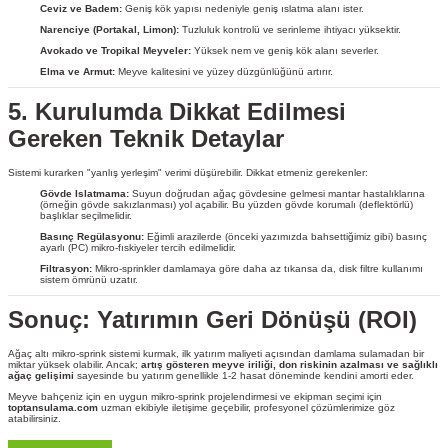
Ceviz ve Badem:
Geniş kök yapısı nedeniyle geniş ıslatma alanı ister.
Narenciye (Portakal, Limon):
Tuzluluk kontrolü ve serinleme ihtiyacı yüksektir.
Avokado ve Tropikal Meyveler:
Yüksek nem ve geniş kök alanı severler.
Elma ve Armut:
Meyve kalitesini ve yüzey düzgünlüğünü artırır.
5. Kurulumda Dikkat Edilmesi
Gereken Teknik Detaylar
Sistemi kurarken "yanlış yerleşim" verimi düşürebilir. Dikkat etmeniz gerekenler:
Gövde Islatmama:
Suyun doğrudan ağaç gövdesine gelmesi mantar hastalıklarına
(örneğin gövde sakızlanması) yol açabilir. Bu yüzden gövde korumalı (deflektörlü)
başlıklar seçilmelidir.
Basınç Regülasyonu:
Eğimli arazilerde (önceki yazımızda bahsettiğimiz gibi) basınç
ayarlı (PC) mikro-fıskiyeler tercih edilmelidir.
Filtrasyon:
Mikro-sprinkler damlamaya göre daha az tıkansa da, disk filtre kullanımı
sistem ömrünü uzatır.
Sonuç: Yatırımın Geri Dönüşü (ROI)
Ağaç altı mikro-sprink sistemi kurmak, ilk yatırım maliyeti açısından damlama sulamadan bir
miktar yüksek olabilir. Ancak;
artış gösteren meyve iriliği, don riskinin azalması ve sağlıklı
ağaç gelişimi
sayesinde bu yatırım genellikle 1-2 hasat döneminde kendini amorti eder.
Meyve bahçeniz için en uygun mikro-sprink projelendirmesi ve ekipman seçimi için
toptansulama.com
uzman ekibiyle iletişime geçebilir, profesyonel çözümlerimize göz
atabilirsiniz.