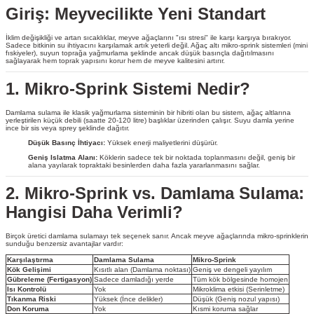
Giriş: Meyvecilikte Yeni Standart
İklim değişikliği ve artan sıcaklıklar, meyve ağaçlarını "ısı stresi" ile karşı karşıya bırakıyor.
Sadece bitkinin su ihtiyacını karşılamak artık yeterli değil. Ağaç altı mikro-sprink sistemleri (mini
fıskiyeler), suyun toprağa yağmurlama şeklinde ancak düşük basınçla dağıtılmasını
sağlayarak hem toprak yapısını korur hem de meyve kalitesini artırır.
1. Mikro-Sprink Sistemi Nedir?
Damlama sulama ile klasik yağmurlama sisteminin bir hibriti olan bu sistem, ağaç altlarına
yerleştirilen küçük debili (saatte 20-120 litre) başlıklar üzerinden çalışır. Suyu damla yerine
ince bir sis veya sprey şeklinde dağıtır.
Düşük Basınç İhtiyacı:
Yüksek enerji maliyetlerini düşürür.
Geniş Islatma Alanı:
Köklerin sadece tek bir noktada toplanmasını değil, geniş bir
alana yayılarak topraktaki besinlerden daha fazla yararlanmasını sağlar.
2. Mikro-Sprink vs. Damlama Sulama:
Hangisi Daha Verimli?
Birçok üretici damlama sulamayı tek seçenek sanır. Ancak meyve ağaçlarında mikro-sprinklerin
sunduğu benzersiz avantajlar vardır:
Karşılaştırma
Damlama Sulama
Mikro-Sprink
Kök Gelişimi
Kısıtlı alan (Damlama noktası)
Geniş ve dengeli yayılım
Gübreleme (Fertigasyon)
Sadece damladığı yerde
Tüm kök bölgesinde homojen
Isı Kontrolü
Yok
Mikroklima etkisi (Serinletme)
Tıkanma Riski
Yüksek (İnce delikler)
Düşük (Geniş nozul yapısı)
Don Koruma
Yok
Kısmi koruma sağlar