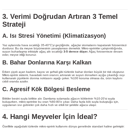
3. Verimi Doğrudan Artıran 3 Temel
Strateji
A. Isı Stresi Yönetimi (Klimatizasyon)
Yaz aylarında hava sıcaklığı 35-40°C'yi geçtiğinde, ağaçlar stomalarını kapatarak fotosentezi
durdurur. Bu da meyve büyümesinin yavaşlaması demektir. Mikro-sprinkler çalıştırıldığında,
suyun buharlaşma etkisiyle ağaç altı sıcaklığı
3-5 derece düşer.
Ağaç fotosenteze devam
eder, meyve iriliği korunur.
B. Bahar Donlarına Karşı Kalkan
Erken çiçek açan badem, kayısı ve şeftali gibi türlerde bahar donları büyük bir risk oluşturur.
Mikro-sprink sistemi, havadaki nem oranını artırarak ve suyun donarken açığa çıkardığı ısıyı
kullanarak çiçeklerin donma noktasını aşağı çeker. %100 koruma olmasa da, ürün kaybını
ciddi oranda azaltır.
C. Agresif Kök Bölgesi Besleme
Bitkiler besini suyla birlikte alır. Damlama sulamada ağacın köklerinin %10-20'si suyla
buluşurken, mikro-sprinkte bu oran %60-80'e çıkar. Daha fazla kök suyla buluştuğu için,
uygulanan sıvı gübreler çok daha hızlı ve etkili bir şekilde ağaca ulaşır.
4. Hangi Meyveler İçin İdeal?
Özellikle aşağıdaki türlerde mikro-sprink kullanımı dünya genelinde standart haline gelmiştir: