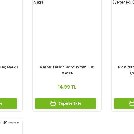
(Seçenekli
Veron Teflon Bant 12mm - 10
PP Plast
Metre
(S
14,99 TL
le
Sepete Ekle