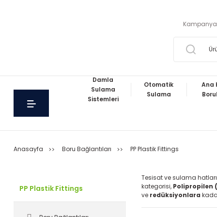
Kampanya
Damla
Otomatik
Ana 
Sulama
Sulama
Boru
Sistemleri
Anasayfa
Boru Bağlantıları
PP Plastik Fittings
Tesisat ve sulama hatlar
kategorisi,
Polipropilen 
PP Plastik Fittings
ve
redüksiyonlara
kadar