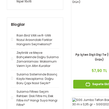
Nipel 16x16
Bloglar
Rain Bird VAN ve R-VAN
Nozul Arasındaki Farklar:
Hangisini Seçmelisiniz?
Zeytinlik ve Meyve
Pp İçten Dişli Dişi Te 
Bahçelerinde Doğru Sulama
Ürün)
Zamanlaması: Maksimum
Verim İçin Altın Kurallar
57,90 TL
Sulama Sisteminde Basınç
Kaybı Hesaplama: Doğru
Boru Çapı Nasıl Seçilir?
Sepete Ek
Sulama Filtresi Seçim
Rehberi: Disk Filtre mi, Elek
Filtre mi? Hangi Suya Hangi
Filtre?