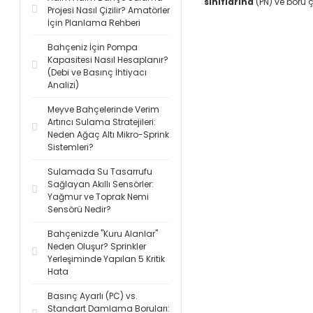
sınıflarına
(PN) ve boru 
Projesi Nasıl Çizilir? Amatörler
İçin Planlama Rehberi
Bahçeniz İçin Pompa
Kapasitesi Nasıl Hesaplanır?
(Debi ve Basınç İhtiyacı
Analizi)
Meyve Bahçelerinde Verim
Artırıcı Sulama Stratejileri:
Neden Ağaç Altı Mikro-Sprink
Sistemleri?
Sulamada Su Tasarrufu
Sağlayan Akıllı Sensörler:
Yağmur ve Toprak Nemi
Sensörü Nedir?
Bahçenizde "Kuru Alanlar"
Neden Oluşur? Sprinkler
Yerleşiminde Yapılan 5 Kritik
Hata
Basınç Ayarlı (PC) vs.
Standart Damlama Boruları: