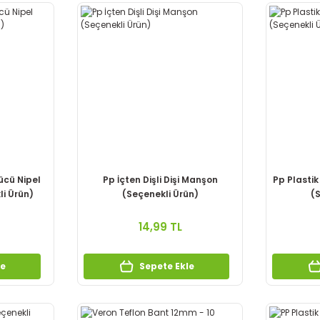
ücü Nipel
Pp İçten Dişli Dişi Manşon
Pp Plastik
li Ürün)
(Seçenekli Ürün)
(S
14,99 TL
le
Sepete Ekle