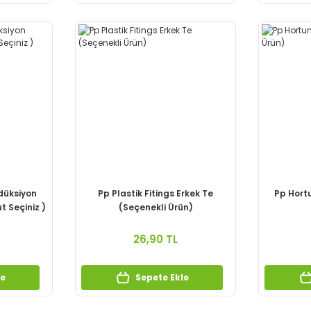
edüksiyon
Pp Plastik Fitings Erkek Te
Pp Hort
t Seçiniz )
(Seçenekli Ürün)
26,90 TL
le
Sepete Ekle