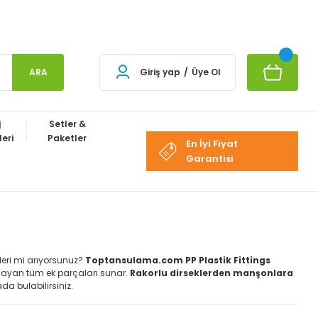
ARA
Giriş yap
/
Üye Ol
j
Setler &
eri
Paketler
En İyi Fiyat
Garantisi
eri mi arıyorsunuz?
Toptansulama.com PP Plastik Fittings
layan tüm ek parçaları sunar.
Rakorlu dirseklerden
manşonlara
da bulabilirsiniz.