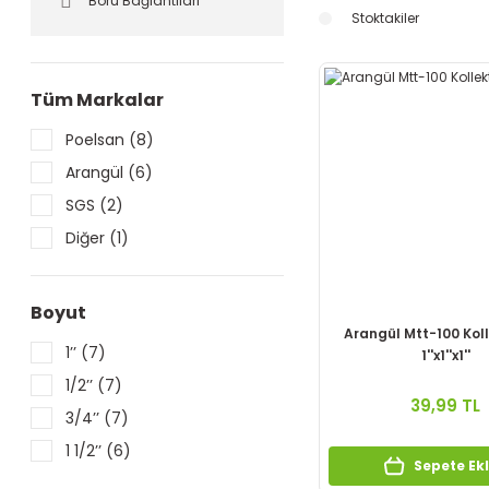
Boru Bağlantıları
Stoktakiler
Tüm Markalar
Poelsan (8)
Arangül (6)
SGS (2)
Diğer (1)
Boyut
Arangül Mtt-100 Koll
1’’ (7)
1''x1''x1''
1/2’’ (7)
39,99 TL
3/4’’ (7)
1 1/2’’ (6)
Sepete Ek
1 1/4’’ (6)