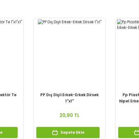
ektör Te
PP Dış Dişli Erkek-Erkek Dirsek
Pp Plast
1''x1''
Nipel Erke
20,90 TL
le
Sepete Ekle