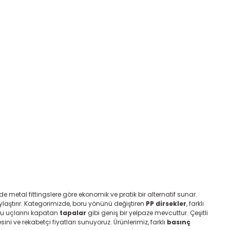
e metal fittingslere göre ekonomik ve pratik bir alternatif sunar.
ylaştırır. Kategorimizde, boru yönünü değiştiren
PP dirsekler
, farklı
u uçlarını kapatan
tapalar
gibi geniş bir yelpaze mevcuttur. Çeşitli
ini ve rekabetçi fiyatları sunuyoruz. Ürünlerimiz, farklı
basınç