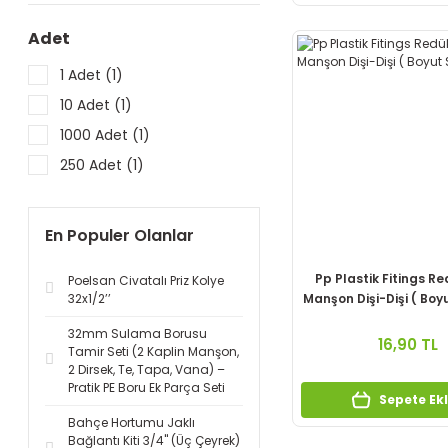
2’’ (6)
Adet
3/4’’x1/2’’ (3)
1 Adet (1)
1 1/2’’ x 1’’ (2)
10 Adet (1)
1 1/2’’x1 1/4’’ (2)
1000 Adet (1)
1 1/4’’x1’’ (2)
250 Adet (1)
1’’ x 1/2’’ (2)
1’’ x 3/4’’ (2)
En Populer Olanlar
2’’x1 1/2’’ (2)
1 1/2’’ x 1 1/4’’ (1)
Pp Plastik Fitings R
Poelsan Civatalı Priz Kolye
1 1/2"x1 1/2"x1 1/2" (1)
32x1/2’’
Manşon Dişi-Dişi ( Boyu
1 1/4’’ x 1’’ (1)
32mm Sulama Borusu
16,90 TL
Tamir Seti (2 Kaplin Manşon,
1 1/4"x1 1/4"x1 1/4" (1)
2 Dirsek, Te, Tapa, Vana) –
1'' x 1'' x 1'' (1)
Pratik PE Boru Ek Parça Seti
Sepete Ek
1’’x3/4’’ (1)
Bahçe Hortumu Jaklı
Bağlantı Kiti 3/4'' (Üç Çeyrek)
1"x1/2 (1)