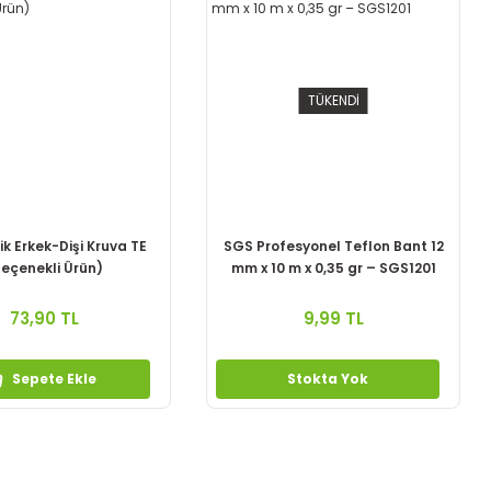
TÜKENDİ
ik Erkek-Dişi Kruva TE
SGS Profesyonel Teflon Bant 12
eçenekli Ürün)
mm x 10 m x 0,35 gr – SGS1201
73,90 TL
9,99 TL
Sepete Ekle
Stokta Yok