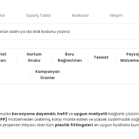
lar
Sipariş Takibi
Markalar
İletişim
Hat
Hortum
Boru
Peyza
Tesisat
ları
Grubu
Bağlantıları
Malzemel
Kampanyalı
Ürünler
ınızda
korozyona dayanıklı
,
hafif
ve
uygun maliyetli
bağlantı çözüml
(PP)
malzemeden üretilmiş, kolay monte edilen ve yüksek sızdırmazlık sağ
 projenizin ihtiyacı olan tüm
plastik fittingsleri
en uygun fiyatlarla bura