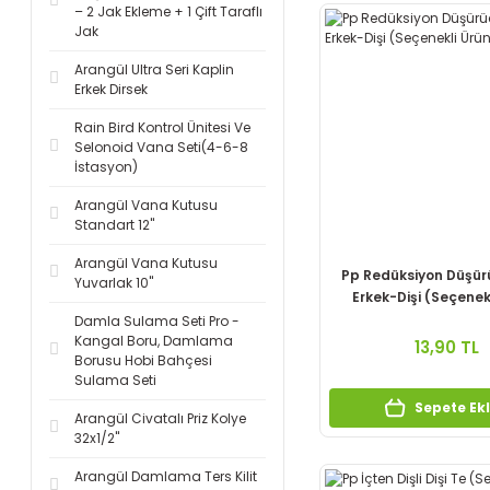
– 2 Jak Ekleme + 1 Çift Taraflı
1/2’’x1/2’’ (1)
Jak
1/2’’x1/2’’x1/2 (1)
Arangül Ultra Seri Kaplin
Erkek Dirsek
2 1/2"x2" (1)
2'' x 1'' (1)
Rain Bird Kontrol Ünitesi Ve
Selonoid Vana Seti(4-6-8
2’’ x 1 1/2’’ (1)
İstasyon)
2"x1 1/4" (1)
Arangül Vana Kutusu
2"x2"x2" (1)
Standart 12''
3/4’’x3/4’’x3/4’’ (1)
Arangül Vana Kutusu
Pp Redüksiyon Düşür
Yuvarlak 10''
Dış Diş 1’’ - İç Diş 3/4’’ (1)
Erkek-Dişi (Seçenek
Damla Sulama Seti Pro -
Dış Diş 3/4’’ - İç Diş 1/2’’ (1)
Kangal Boru, Damlama
13,90 TL
Borusu Hobi Bahçesi
Sulama Seti
Sepete Ek
Arangül Civatalı Priz Kolye
32x1/2''
Arangül Damlama Ters Kilit