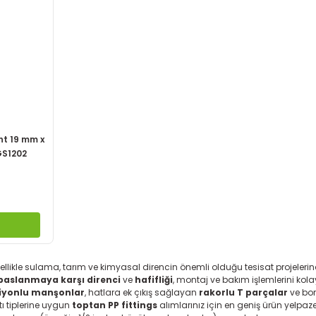
t 19 mm x
GS1202
zellikle sulama, tarım ve kimyasal direncin önemli olduğu tesisat projelerind
paslanmaya karşı direnci
ve
hafifliği
, montaj ve bakım işlemlerini kola
iyonlu manşonlar
, hatlara ek çıkış sağlayan
rakorlu T parçalar
ve bor
ı tiplerine uygun
toptan PP fittings
alımlarınız için en geniş ürün yelpazes