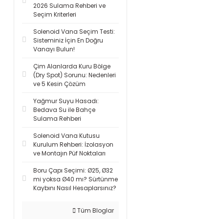
2026 Sulama Rehberi ve
Seçim Kriterleri
Solenoid Vana Seçim Testi:
Sisteminiz İçin En Doğru
Vanayı Bulun!
Çim Alanlarda Kuru Bölge
(Dry Spot) Sorunu: Nedenleri
ve 5 Kesin Çözüm
Yağmur Suyu Hasadı:
Bedava Su ile Bahçe
Sulama Rehberi
Solenoid Vana Kutusu
Kurulum Rehberi: İzolasyon
ve Montajın Püf Noktaları
Boru Çapı Seçimi: Ø25, Ø32
mi yoksa Ø40 mı? Sürtünme
Kaybını Nasıl Hesaplarsınız?
Tüm Bloglar