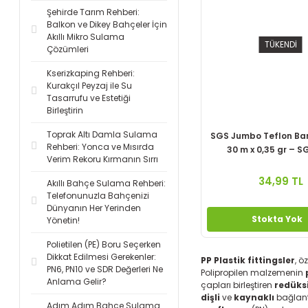
Şehirde Tarım Rehberi:
Balkon ve Dikey Bahçeler İçin
Akıllı Mikro Sulama
TÜKENDİ
Çözümleri
Kserizkaping Rehberi:
Kurakçıl Peyzaj ile Su
Tasarrufu ve Estetiği
Birleştirin
Toprak Altı Damla Sulama
SGS Jumbo Teflon Ban
Rehberi: Yonca ve Mısırda
30 m x 0,35 gr – S
Verim Rekoru Kırmanın Sırrı
34,99 TL
Akıllı Bahçe Sulama Rehberi:
Telefonunuzla Bahçenizi
Dünyanın Her Yerinden
Stokta Yok
Yönetin!
Polietilen (PE) Boru Seçerken
Dikkat Edilmesi Gerekenler:
PP Plastik fittingsler
, ö
PN6, PN10 ve SDR Değerleri Ne
Polipropilen malzemenin
Anlama Gelir?
çapları birleştiren
redüks
dişli
ve
kaynaklı
bağlant
Adım Adım Bahçe Sulama