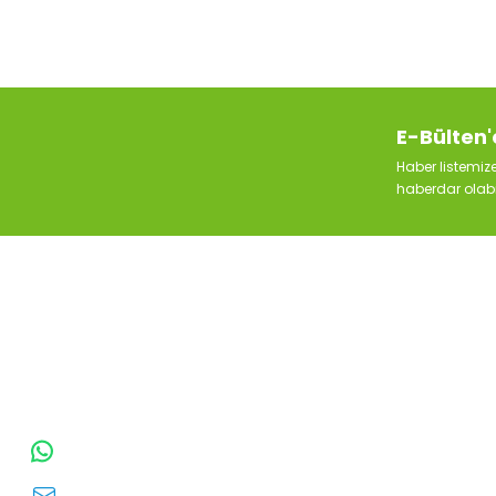
E-Bülten'
Haber listemi
haberdar olabil
TOPTAN SULAMA Depo Adresi: ÖRENCİK
MAH. 3818. CADDE NO:41 GÖLBAŞI /
ANKARA
0542 511 83 29
WhatsApp:
E-posta:
toptansulama@gmail.com