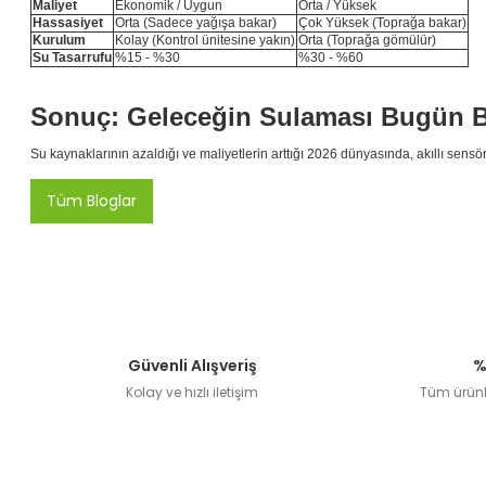
Maliyet
Ekonomik / Uygun
Orta / Yüksek
Hassasiyet
Orta (Sadece yağışa bakar)
Çok Yüksek (Toprağa bakar)
Kurulum
Kolay (Kontrol ünitesine yakın)
Orta (Toprağa gömülür)
Su Tasarrufu
%15 - %30
%30 - %60
Sonuç: Geleceğin Sulaması Bugün B
Su kaynaklarının azaldığı ve maliyetlerin arttığı 2026 dünyasında, akıllı sensör
Tüm Bloglar
Güvenli Alışveriş
%
Kolay ve hızlı iletişim
Tüm ürünle