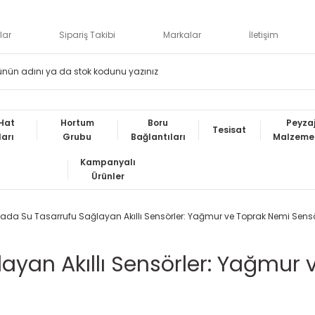
lar
Sipariş Takibi
Markalar
İletişim
Hat
Hortum
Boru
Peyza
Tesisat
ları
Grubu
Bağlantıları
Malzemel
Kampanyalı
Ürünler
da Su Tasarrufu Sağlayan Akıllı Sensörler: Yağmur ve Toprak Nemi Sens
yan Akıllı Sensörler: Yağmur