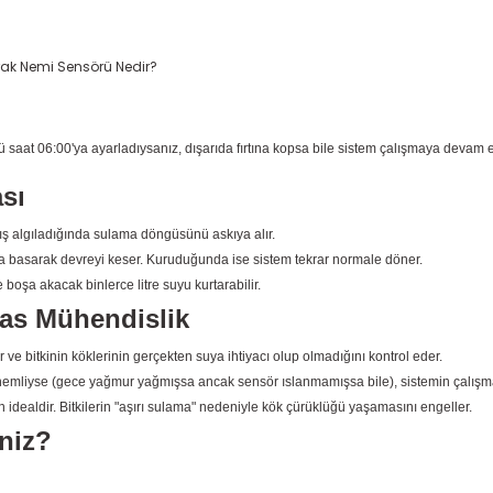
 saat 06:00'ya ayarladıysanız, dışarıda fırtına kopsa bile sistem çalışmaya devam ed
sı
ış algıladığında sulama döngüsünü askıya alır.
ra basarak devreyi keser. Kuruduğunda ise sistem tekrar normale döner.
boşa akacak binlerce litre suyu kurtarabilir.
as Mühendislik
 ve bitkinin köklerinin gerçekten suya ihtiyacı olup olmadığını kontrol eder.
n nemliyse (gece yağmur yağmışsa ancak sensör ıslanmamışsa bile), sistemin çalışm
 idealdir. Bitkilerin "aşırı sulama" nedeniyle kök çürüklüğü yaşamasını engeller.
iniz?