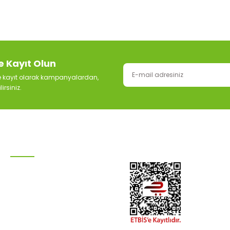
e Kayıt Olun
ze kayıt olarak kampanyalardan,
irsiniz.
KATEGORİLER
Damla Sulama Sistemleri
Otomatik Sulama
Ana Hat Boruları
Hortum Grubu