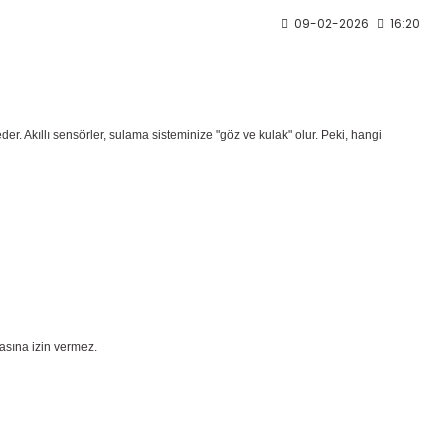
09-02-2026
16:20
er. Akıllı sensörler, sulama sisteminize "göz ve kulak" olur. Peki, hangi
asına izin vermez.