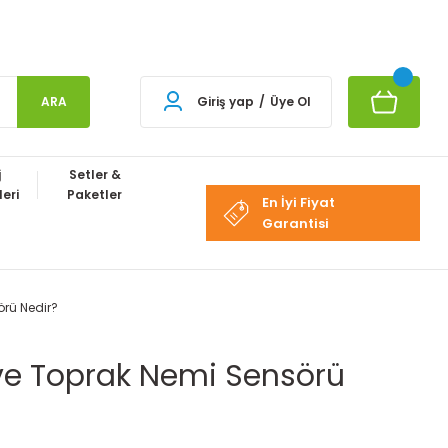
ARA
Giriş yap
/
Üye Ol
j
Setler &
eri
Paketler
En İyi Fiyat
Garantisi
örü Nedir?
 ve Toprak Nemi Sensörü