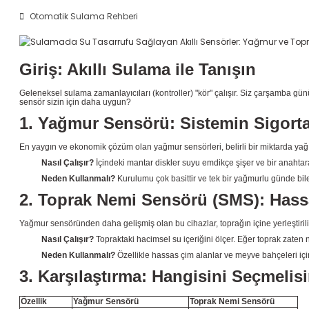
Otomatik Sulama Rehberi
Giriş: Akıllı Sulama ile Tanışın
Geleneksel sulama zamanlayıcıları (kontroller) "kör" çalışır. Siz çarşamba günü
sensör sizin için daha uygun?
1. Yağmur Sensörü: Sistemin Sigorta
En yaygın ve ekonomik çözüm olan yağmur sensörleri, belirli bir miktarda yağ
Nasıl Çalışır?
İçindeki mantar diskler suyu emdikçe şişer ve bir anahta
Neden Kullanmalı?
Kurulumu çok basittir ve tek bir yağmurlu günde bile 
2. Toprak Nemi Sensörü (SMS): Hass
Yağmur sensöründen daha gelişmiş olan bu cihazlar, toprağın içine yerleştirilir
Nasıl Çalışır?
Topraktaki hacimsel su içeriğini ölçer. Eğer toprak zate
Neden Kullanmalı?
Özellikle hassas çim alanlar ve meyve bahçeleri için
3. Karşılaştırma: Hangisini Seçmelis
Özellik
Yağmur Sensörü
Toprak Nemi Sensörü