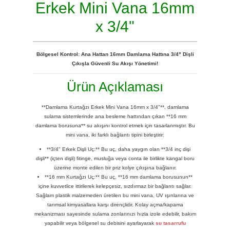
Erkek Mini Vana 16mm
x 3/4"
Bölgesel Kontrol: Ana Hattan 16mm Damlama Hattına 3/4" Dişli
Çıkışla Güvenli Su Akışı Yönetimi!
Ürün Açıklaması
**Damlama Kurtağzı Erkek Mini Vana 16mm x 3/4"**, damlama
sulama sistemlerinde ana besleme hattından çıkan **16 mm
damlama borusuna** su akışını kontrol etmek için tasarlanmıştır. Bu
mini vana, iki farklı bağlantı tipini birleştirir:
**3/4" Erkek Dişli Uç:** Bu uç, daha yaygın olan **3/4 inç dişi
dişli** (içten dişli) fitinge, musluğa veya conta ile birlikte kangal boru
üzerine monte edilen bir priz kolye çıkışına bağlanır.
**16 mm Kurtağzı Uç:** Bu uç, **16 mm damlama borusunun**
içine kuvvetlice ittirilerek kelepçesiz, sızdırmaz bir bağlantı sağlar.
Sağlam plastik malzemeden üretilen bu mini vana, UV ışınlarına ve
tarımsal kimyasallara karşı dirençlidir. Kolay açma/kapama
mekanizması sayesinde sulama zonlarınızı hızla izole edebilir, bakım
yapabilir veya bölgesel su debisini ayarlayarak
su tasarrufu