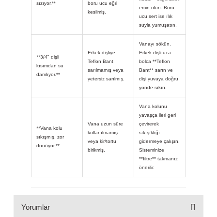
sızıyor.**
boru ucu eğri
emin olun. Boru
kesilmiş.
ucu sert ise ılık
suyla yumuşatın.
Vanayı sökün.
Erkek dişliye
Erkek dişli uca
**3/4" dişli
Teflon Bant
bolca **Teflon
kısımdan su
sarılmamış veya
Bant** sarın ve
damlıyor.**
yetersiz sarılmış.
dişi yuvaya doğru
yönde sıkın.
Vana kolunu
yavaşça ileri geri
Vana uzun süre
çevirerek
**Vana kolu
kullanılmamış
sıkışıklığı
sıkışmış, zor
veya kir/tortu
gidermeye çalışın.
dönüyor.**
birikmiş.
Sisteminize
**filtre** takmanız
önerilir.
Yorumlar