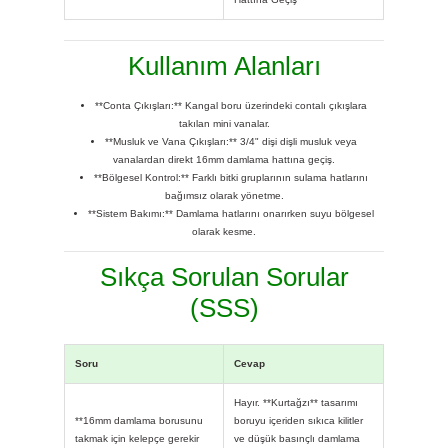
Kullanım Alanları
**Conta Çıkışları:** Kangal boru üzerindeki contalı çıkışlara
takılan mini vanalar.
**Musluk ve Vana Çıkışları:** 3/4" dişi dişli musluk veya
vanalardan direkt 16mm damlama hattına geçiş.
**Bölgesel Kontrol:** Farklı bitki gruplarının sulama hatlarını
bağımsız olarak yönetme.
**Sistem Bakımı:** Damlama hatlarını onarırken suyu bölgesel
olarak kesme.
Sıkça Sorulan Sorular
(SSS)
Soru
Cevap
Hayır. **Kurtağzı** tasarımı
**16mm damlama borusunu
boruyu içeriden sıkıca kilitler
takmak için kelepçe gerekir
ve düşük basınçlı damlama