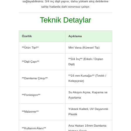
sağlayabilirsiniz. 3/4 inç dişli yapısı, daha yüksek akış debilerine
sahip hatlarda dahi sorunsuz çalışır.
Teknik Detaylar
Özellik
Açıklama
**Ürün Tipi**
Mini Vana (Küresel Tip)
**3/4 İnç** (Erkek / Dıştan
**Dişli Çapı**
Dişli)
**16 mm Kurtağzı** (Tırtıklı /
**Damlama Çıkışı**
Kelepçesiz)
Su Akışını Açma, Kapama ve
**Fonksiyon**
Ayarlama
Yüksek Kaliteli, UV Dayanımlı
**Malzeme**
Plastik
Ana Hattan 16mm Damlama
**Kullanım Alanı**
Hattına Geçiş