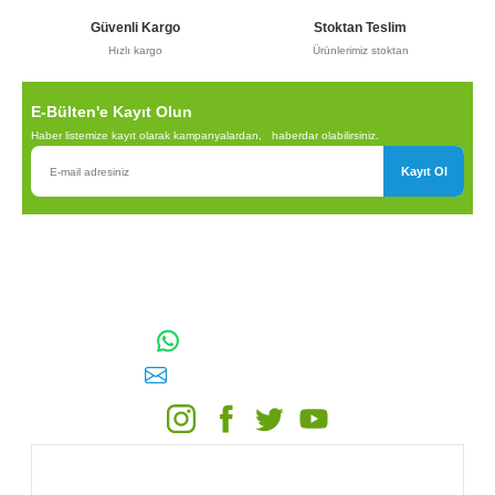
52,99 TL
45,99 TL
Güvenli Kargo
Stoktan Teslim
Hızlı kargo
Ürünlerimiz stoktan
Sepete Ekle
Sepete Ekle
Gönder
E-Bülten'e Kayıt Olun
Haber listemize kayıt olarak kampanyalardan, haberdar olabilirsiniz.
Kayıt Ol
TÜKENDİ
TOPTAN SULAMA Depo Adresi: ÖRENCİK MAH. 3818. CADDE
Arangül Civatalı Priz Kolye 40x3/4''
NO:41 GÖLBAŞI / ANKARA
Arangül Civatalı Priz Kolye 50x3/4''
0542 511 83 29
WhatsApp:
61,90 TL
71,90 TL
E-posta:
toptansulama@gmail.com
Sepete Ekle
Stokta Yok
KATEGORİLER