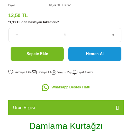
Fiyat
10,42 TL + KDV
12,50 TL
*1,33 TL den başlayan taksitlerle!
Sepete Ekle
Hemen Al
Tavsiye Et
Fiyat Alarmı
Yorum Yap
Whatsapp Destek Hattı
Ürün Bilgisi
Damlama Kurtağzı