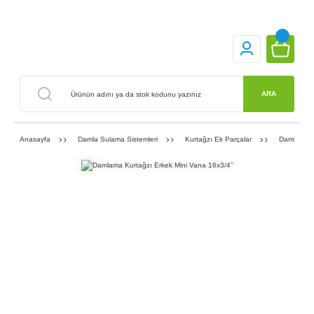
ARA
Anasayfa
Damla Sulama Sistemleri
Kurtağzı Ek Parçalar
Damlama Ku