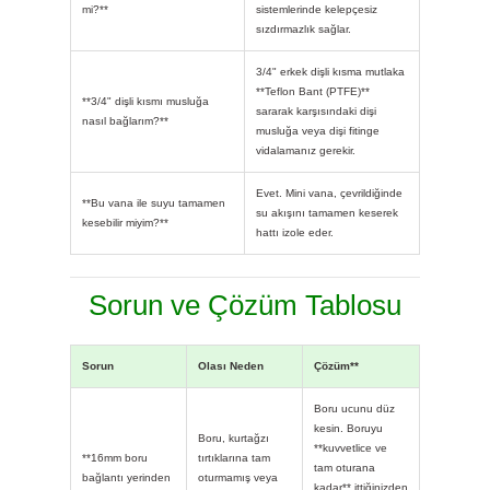
mi?**
sistemlerinde kelepçesiz
sızdırmazlık sağlar.
3/4" erkek dişli kısma mutlaka
**Teflon Bant (PTFE)**
**3/4" dişli kısmı musluğa
sararak karşısındaki dişi
nasıl bağlarım?**
musluğa veya dişi fitinge
vidalamanız gerekir.
Evet. Mini vana, çevrildiğinde
**Bu vana ile suyu tamamen
su akışını tamamen keserek
kesebilir miyim?**
hattı izole eder.
Sorun ve Çözüm Tablosu
Sorun
Olası Neden
Çözüm**
Boru ucunu düz
kesin. Boruyu
Boru, kurtağzı
**kuvvetlice ve
**16mm boru
tırtıklarına tam
tam oturana
bağlantı yerinden
oturmamış veya
kadar** ittiğinizden