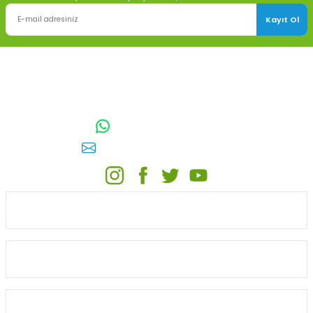
Kayıt Ol
TOPTAN SULAMA Depo Adresi: ÖRENCİK MAH. 3818. CADDE NO:41
GÖLBAŞI / ANKARA
0542 511 83 29
WhatsApp:
E-posta:
toptansulama@gmail.com
KATEGORİLER
ONLİNE ALIŞVERİŞ
MÜŞTERİ HİZMETLERİ