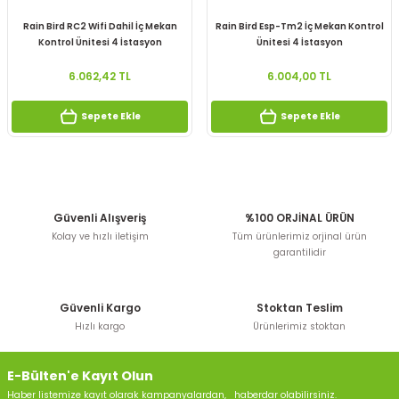
Rain Bird RC2 Wifi Dahil İç Mekan
Rain Bird Esp-Tm2 İç Mekan Kontrol
Kontrol Ünitesi 4 İstasyon
Ünitesi 4 İstasyon
6.062,42 TL
6.004,00 TL
Sepete Ekle
Sepete Ekle
Güvenli Alışveriş
%100 ORJİNAL ÜRÜN
Kolay ve hızlı iletişim
Tüm ürünlerimiz orjinal ürün
garantilidir
Güvenli Kargo
Stoktan Teslim
Hızlı kargo
Ürünlerimiz stoktan
E-Bülten'e Kayıt Olun
Haber listemize kayıt olarak kampanyalardan, haberdar olabilirsiniz.