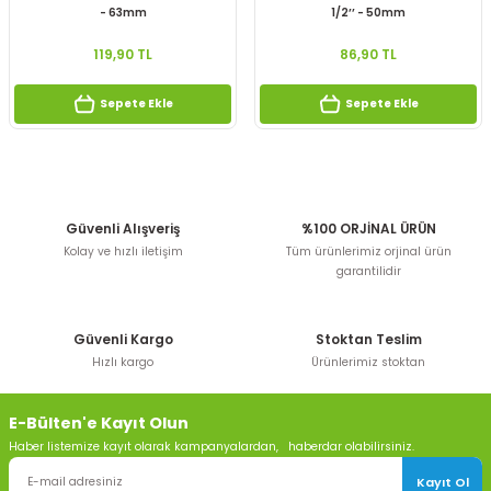
- 63mm
1/2’’ - 50mm
119,90 TL
86,90 TL
Sepete Ekle
Sepete Ekle
Güvenli Alışveriş
%100 ORJİNAL ÜRÜN
Kolay ve hızlı iletişim
Tüm ürünlerimiz orjinal ürün
garantilidir
Güvenli Kargo
Stoktan Teslim
Hızlı kargo
Ürünlerimiz stoktan
E-Bülten'e Kayıt Olun
Haber listemize kayıt olarak kampanyalardan, haberdar olabilirsiniz.
Kayıt Ol