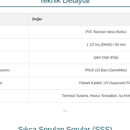
Teknik Detaylar
Değer
PVC Küresel Vana (Kollu)
1 1/2 inç (DN40) / 50 mm
İçten Dişli (Dişi)
asıncı
PN10 (10 Bar) (Genellikle)
i
Yüksek Kaliteli, UV Dayanımlı 
Tarımsal Sulama, Havuz Tesisatları, Su Arıt
---
Sıkça Sorulan Sorular (SSS)