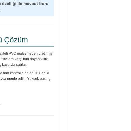
ı özelliği ile mevcut boru
.
lü Çözüm
kaliteli PVC malzemeden üretilmiş
sıvılara karşı tam dayanıklılık
ç kaybıyla sağlar.
tam kontrol elde edilir. Her iki
olayca monte edilir. Yüksek basınç
.