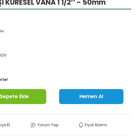
Şİ KÜRESEL VANA 1 1/2’’ - 50mm
bu
 KDV
rle!
Sepete Ekle
Hemen Al
iye Et
Yorum Yap
Fiyat Alarmı