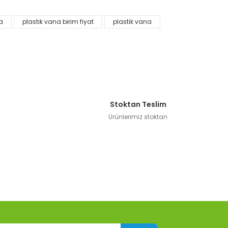
na
plastik vana birim fiyat
plastik vana
Stoktan Teslim
Ürünlerimiz stoktan
Arangül Ultra Seri Kaplin Erkek Te
i Kaplin Erkek Dirsek
49,99 TL
,99 TL
Sepete Ekle
te Ekle