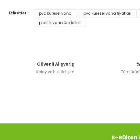
Etiketler :
pvc küresel vana
pvc küresel vana fiyatları
Ürün resmi kalitesiz, bozuk veya görüntülenemiyor.
plastik vana üreticileri
Ürün açıklamasında eksik bilgiler bulunuyor.
Ürün bilgilerinde hatalar bulunuyor.
Ürün fiyatı diğer sitelerden daha pahalı.
Bu ürüne benzer farklı alternatifler olmalı.
Güvenli Alışveriş
%
Kolay ve hızlı iletişim
Tüm ürünle
Pp Plastik Dıştan Dişli Erkek Nipel (Seçenekli Ürün)
Arangü
E-Bülten'