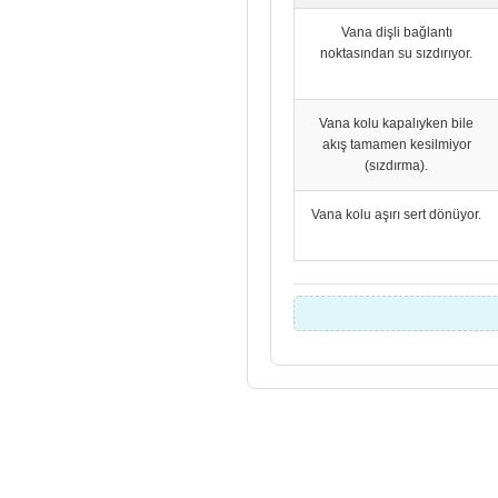
Vana dişli bağlantı
noktasından su sızdırıyor.
Vana kolu kapalıyken bile
akış tamamen kesilmiyor
(sızdırma).
Vana kolu aşırı sert dönüyor.
Bu ürünün fiyat bilgisi, resim, ürün açık