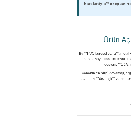
hareketiyle** akışı anınd
Ürün Aç
Bu **PVC küresel vana**, metal v
olması sayesinde tarımsal sula
gösterir. **1 1/2
Vananın en büyük avantajı, ergo
ucundaki **dişi dişli** yapısı, t