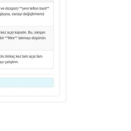
n ve düzgün) **yeni teflon bant**
uştuysa, vanayı değiştirmeniz
 kez açıp kapatın. Bu, sıkışan
bir **filtre** takmayı düşünün.
olu birkaç kez tam açıp tam
 çalıştırın.
unu kullanarak tarafımıza iletebilirsiniz.