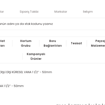
lar
Sipariş Takibi
Markalar
İletişim
Hat
Hortum
Boru
Peyza
Tesisat
ları
Grubu
Bağlantıları
Malzemel
Kampanyalı
Ürünler
DİŞLİ DİŞİ KÜRESEL VANA 1 1/2’’ - 50mm