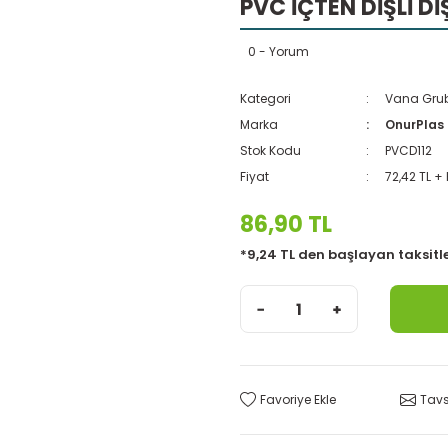
PVC İÇTEN DİŞLİ Dİ
0 - Yorum
Kategori
Vana Gru
Marka
OnurPlas
Stok Kodu
PVCD112
Fiyat
72,42 TL +
86,90 TL
*9,24 TL den başlayan taksitle
Tavs