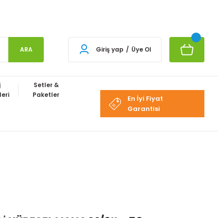
ARA
Giriş yap
/
Üye Ol
j
Setler &
eri
Paketler
En İyi Fiyat
Garantisi