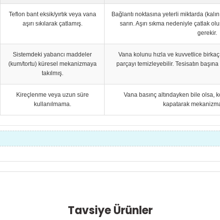
Teflon bant eksik/yırtık veya vana
Bağlantı noktasına yeterli miktarda (kalı
aşırı sıkılarak çatlamış.
sarın. Aşırı sıkma nedeniyle çatlak ol
gerekir.
Sistemdeki yabancı maddeler
Vana kolunu hızla ve kuvvetlice birkaç
(kum/tortu) küresel mekanizmaya
parçayı temizleyebilir. Tesisatın başına 
takılmış.
Kireçlenme veya uzun süre
Vana basınç altındayken bile olsa, k
kullanılmama.
kapatarak mekanizmayı
Tavsiye Ürünler
lamalarında ve diğer konularda yetersiz gördüğünüz noktaları öneri form