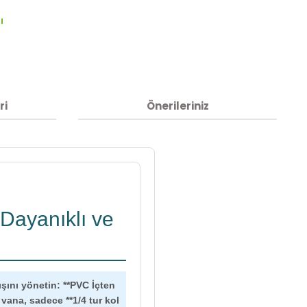
ı
ri
Önerileriniz
 Dayanıklı ve
ışını yönetin: **PVC İçten
vana, sadece **1/4 tur kol