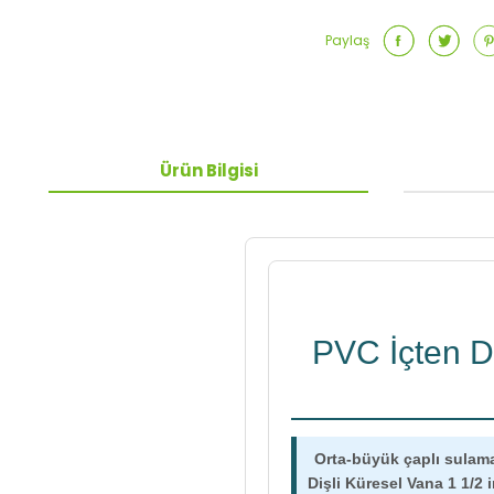
Paylaş
Ürün Bilgisi
PVC İçten Di
Orta-büyük çaplı sulama,
Dişli Küresel Vana 1 1/2