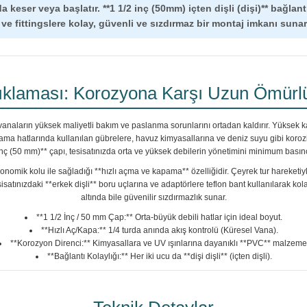
a keser veya başlatır. **1 1/2 inç (50mm) içten dişli (dişi)** bağlant
ve fittingslere kolay, güvenli ve sızdırmaz bir montaj imkanı sunar
ıklaması: Korozyona Karşı Uzun Ömür
anaların yüksek maliyetli bakım ve paslanma sorunlarını ortadan kaldırır. Yüksek 
ma hatlarında kullanılan gübrelere, havuz kimyasallarına ve deniz suyu gibi korozif 
 inç (50 mm)** çapı, tesisatınızda orta ve yüksek debilerin yönetimini minimum basın
nomik kolu ile sağladığı **hızlı açma ve kapama** özelliğidir. Çeyrek tur hareketiyle 
esisatınızdaki **erkek dişli** boru uçlarına ve adaptörlere teflon bant kullanılarak k
altında bile güvenilir sızdırmazlık sunar.
**1 1/2 İnç / 50 mm Çap:** Orta-büyük debili hatlar için ideal boyut.
**Hızlı Aç/Kapa:** 1/4 turda anında akış kontrolü (Küresel Vana).
**Korozyon Direnci:** Kimyasallara ve UV ışınlarına dayanıklı **PVC** malzeme
**Bağlantı Kolaylığı:** Her iki ucu da **dişi dişli** (içten dişli).