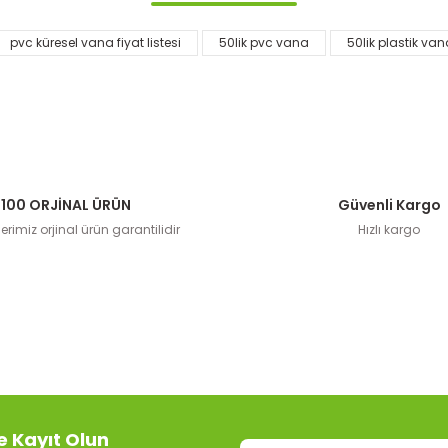
Görüş ve önerileriniz için teşekkür ederiz.
Bu ürüne ilk yorumu siz yapın!
pvc küresel vana fiyat listesi
50lik pvc vana
50lik plastik va
Yorum Yaz
100 ORJİNAL ÜRÜN
Güvenli Kargo
rimiz orjinal ürün garantilidir
Hızlı kargo
Arangül Ultra Ser
Gönder
19
l Ultra Seri Kaplin Dıştan Dişli Erkek Adaptör
Sepe
e Kayıt Olun