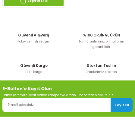
Sepete Ekle
Güvenli Alışveriş
%100 ORJİNAL ÜRÜN
Kolay ve hızlı iletişim
Tüm ürünlerimiz orjinal ürün
garantilidir
Güvenli Kargo
Stoktan Teslim
Hızlı kargo
Ürünlerimiz stoktan
E-Bülten'e Kayıt Olun
Haber listemize kayıt olarak kampanyalardan, haberdar olabilirsiniz.
Kayıt Ol