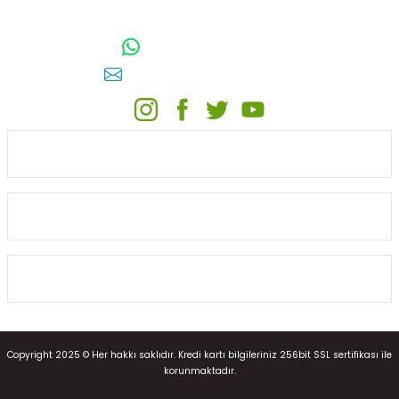
TOPTAN SULAMA Depo Adresi: ÖRENCİK MAH. 3818. CADDE NO:41
GÖLBAŞI / ANKARA
0542 511 83 29
WhatsApp:
E-posta:
toptansulama@gmail.com
KATEGORİLER
ONLİNE ALIŞVERİŞ
MÜŞTERİ HİZMETLERİ
Copyright 2025 © Her hakkı saklıdır. Kredi kartı bilgileriniz 256bit SSL sertifikası ile
korunmaktadır.