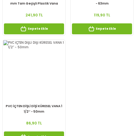
mm Tam Geçişli Plastik Vana
- 63mm
241,90 TL
119,90 TL
Sepete Ekle
Sepete Ekle
PVC İÇTEN DİŞLİ DİŞİ KÜRESEL VANA 1
1/2’’ - 50mm
86,90 TL