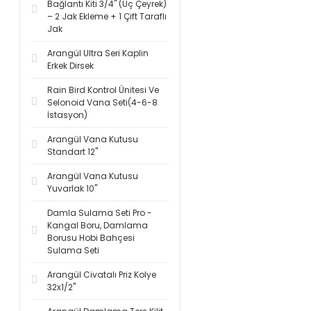
Bağlantı Kiti 3/4'' (Üç Çeyrek)
– 2 Jak Ekleme + 1 Çift Taraflı
Jak
Arangül Ultra Seri Kaplin
Erkek Dirsek
Rain Bird Kontrol Ünitesi Ve
Selonoid Vana Seti(4-6-8
İstasyon)
Arangül Vana Kutusu
Standart 12''
Arangül Vana Kutusu
Yuvarlak 10''
Damla Sulama Seti Pro -
Kangal Boru, Damlama
Borusu Hobi Bahçesi
Sulama Seti
Arangül Civatalı Priz Kolye
32x1/2''