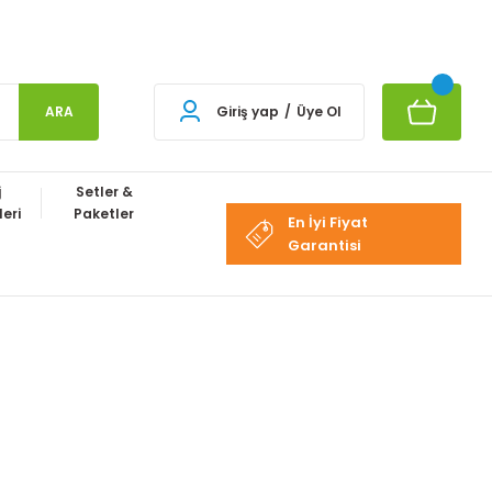
ARA
Giriş yap
/
Üye Ol
j
Setler &
eri
Paketler
En İyi Fiyat
Garantisi