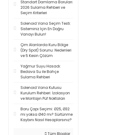
Standart Damlama Boruları:
2026 Sulama Rehberi ve
Seçim Kriterleri
Solenoid Vana Seçim Testi:
Sisteminiz İçin En Doğru
Vanayı Bulun!
Çim Alanlarda Kuru Bölge
(Dry Spot) Sorunu: Nedenleri
ve 5 Kesin Çözüm
Yağmur Suyu Hasadı:
Bedava Su ile Bahçe
Sulama Rehberi
Solenoid Vana Kutusu
Kurulum Rehberi: İzolasyon
ve Montajın Püf Noktaları
Boru Çapı Seçimi: Ø25, Ø32
mi yoksa Ø40 mı? Sürtünme
Kaybını Nasıl Hesaplarsınız?
Tüm Bloglar