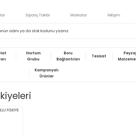
lar
Sipariş Takibi
Markalar
İletişim
Hat
Hortum
Boru
Peyza
Tesisat
ları
Grubu
Bağlantıları
Malzemel
Kampanyalı
Ürünler
kiyeleri