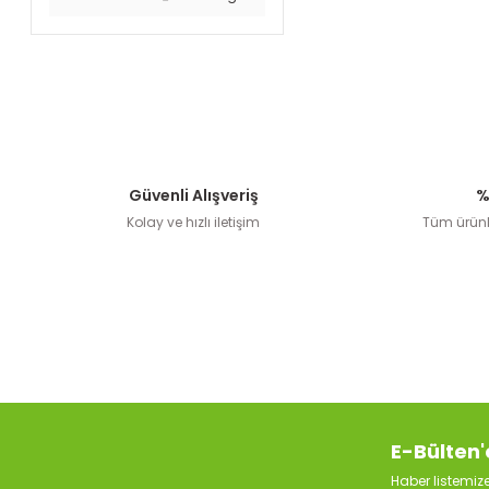
Güvenli Alışveriş
%
Kolay ve hızlı iletişim
Tüm ürünle
E-Bülten'
Haber listemi