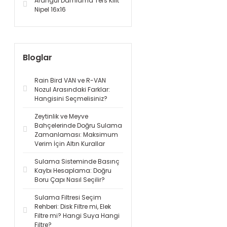
Arangül Damlama Ters Kilit
Nipel 16x16
Bloglar
Rain Bird VAN ve R-VAN
Nozul Arasındaki Farklar:
Hangisini Seçmelisiniz?
Zeytinlik ve Meyve
Bahçelerinde Doğru Sulama
Zamanlaması: Maksimum
Verim İçin Altın Kurallar
Sulama Sisteminde Basınç
Kaybı Hesaplama: Doğru
Boru Çapı Nasıl Seçilir?
Sulama Filtresi Seçim
Rehberi: Disk Filtre mi, Elek
Filtre mi? Hangi Suya Hangi
Filtre?