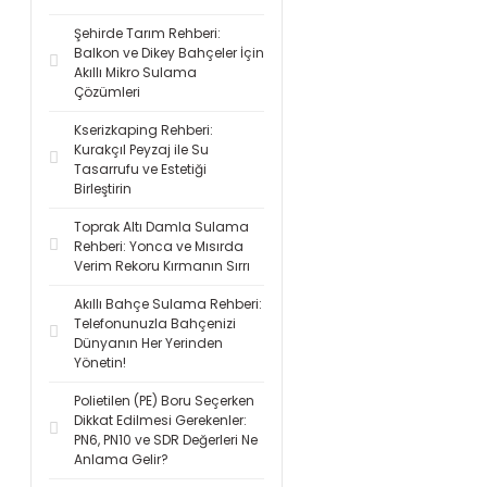
Şehirde Tarım Rehberi:
Balkon ve Dikey Bahçeler İçin
Akıllı Mikro Sulama
Çözümleri
Kserizkaping Rehberi:
Kurakçıl Peyzaj ile Su
Tasarrufu ve Estetiği
Birleştirin
Toprak Altı Damla Sulama
Rehberi: Yonca ve Mısırda
Verim Rekoru Kırmanın Sırrı
Akıllı Bahçe Sulama Rehberi:
Telefonunuzla Bahçenizi
Dünyanın Her Yerinden
Yönetin!
Polietilen (PE) Boru Seçerken
Dikkat Edilmesi Gerekenler:
PN6, PN10 ve SDR Değerleri Ne
Anlama Gelir?