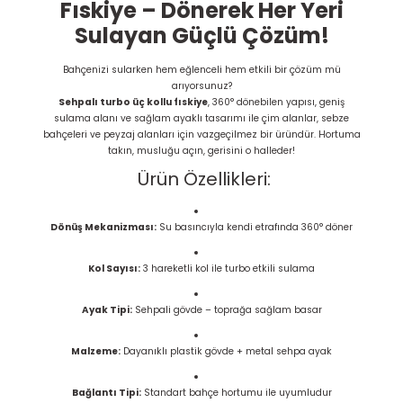
Fıskiye – Dönerek Her Yeri
Sulayan Güçlü Çözüm!
Bahçenizi sularken hem eğlenceli hem etkili bir çözüm mü
arıyorsunuz?
Sehpalı turbo üç kollu fıskiye
, 360° dönebilen yapısı, geniş
sulama alanı ve sağlam ayaklı tasarımı ile çim alanlar, sebze
bahçeleri ve peyzaj alanları için vazgeçilmez bir üründür. Hortuma
takın, musluğu açın, gerisini o halleder!
Ürün Özellikleri:
Dönüş Mekanizması:
Su basıncıyla kendi etrafında 360° döner
Kol Sayısı:
3 hareketli kol ile turbo etkili sulama
Ayak Tipi:
Sehpali gövde – toprağa sağlam basar
Malzeme:
Dayanıklı plastik gövde + metal sehpa ayak
Bağlantı Tipi:
Standart bahçe hortumu ile uyumludur