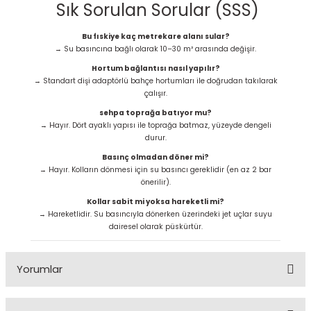
Sık Sorulan Sorular (SSS)
Bu fıskiye kaç metrekare alanı sular?
→ Su basıncına bağlı olarak 10–30 m² arasında değişir.
Hortum bağlantısı nasıl yapılır?
→ Standart dişi adaptörlü bahçe hortumları ile doğrudan takılarak
çalışır.
sehpa toprağa batıyor mu?
→ Hayır. Dört ayaklı yapısı ile toprağa batmaz, yüzeyde dengeli
durur.
Basınç olmadan döner mi?
→ Hayır. Kolların dönmesi için su basıncı gereklidir (en az 2 bar
önerilir).
Kollar sabit mi yoksa hareketli mi?
→ Hareketlidir. Su basıncıyla dönerken üzerindeki jet uçlar suyu
dairesel olarak püskürtür.
Yorumlar