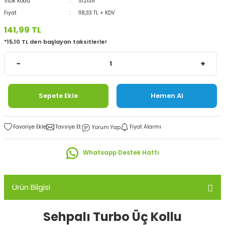
Stok Kodu
S1213A
Fiyat
118,33 TL + KDV
141,99 TL
*15,10 TL den başlayan taksitlerle!
Sepete Ekle
Hemen Al
Tavsiye Et
Fiyat Alarmı
Yorum Yap
Whatsapp Destek Hattı
Ürün Bilgisi
Sehpalı Turbo Üç Kollu