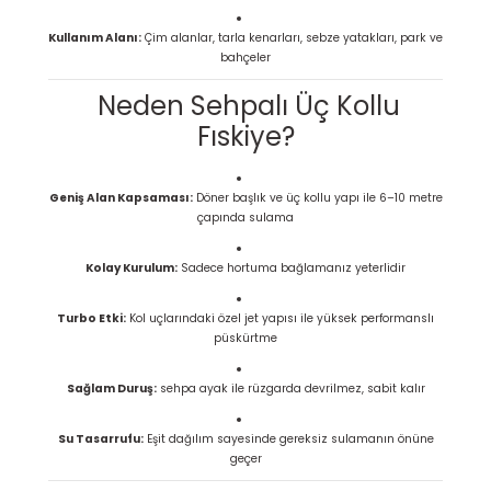
Kullanım Alanı:
Çim alanlar, tarla kenarları, sebze yatakları, park ve
bahçeler
Neden Sehpalı Üç Kollu
Fıskiye?
Geniş Alan Kapsaması:
Döner başlık ve üç kollu yapı ile 6–10 metre
çapında sulama
Kolay Kurulum:
Sadece hortuma bağlamanız yeterlidir
Turbo Etki:
Kol uçlarındaki özel jet yapısı ile yüksek performanslı
püskürtme
Sağlam Duruş:
sehpa ayak ile rüzgarda devrilmez, sabit kalır
Su Tasarrufu:
Eşit dağılım sayesinde gereksiz sulamanın önüne
geçer