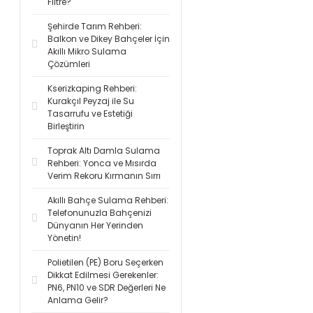
Filtre?
Şehirde Tarım Rehberi:
Balkon ve Dikey Bahçeler İçin
Akıllı Mikro Sulama
Çözümleri
Kserizkaping Rehberi:
Kurakçıl Peyzaj ile Su
Tasarrufu ve Estetiği
Birleştirin
Toprak Altı Damla Sulama
Rehberi: Yonca ve Mısırda
Verim Rekoru Kırmanın Sırrı
Akıllı Bahçe Sulama Rehberi:
Telefonunuzla Bahçenizi
Dünyanın Her Yerinden
Yönetin!
Polietilen (PE) Boru Seçerken
Dikkat Edilmesi Gerekenler:
PN6, PN10 ve SDR Değerleri Ne
Anlama Gelir?