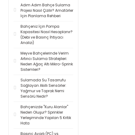
Adım Adım Bahçe Sulama
Projesi Nasıl Çizilir? Amatörler
İçin Planlama Rehberi
Bahçeniz İçin Pompa
Kapasitesi Nasıl Hesaplanır?
(Debi ve Basınç İhtiyacı
Analizi)
Meyve Bahçelerinde Verim
Artırıcı Sulama Stratejileri:
Neden Ağaç Altı Mikro-Sprink
Sistemleri?
Sulamada Su Tasarrufu
Sağlayan Akıllı Sensörler:
Yağmur ve Toprak Nemi
Sensörü Nedir?
Bahçenizde "Kuru Alanlar"
Neden Oluşur? Sprinkler
Yerleşiminde Yapılan 5 Kritik
Hata
Basınç Ayarlı (PC) vs.