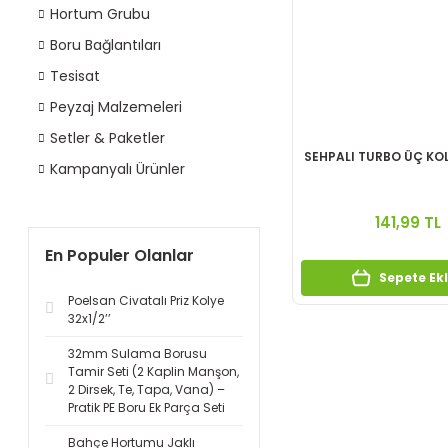
Hortum Grubu
Boru Bağlantıları
Tesisat
Peyzaj Malzemeleri
Setler & Paketler
SEHPALI TURBO ÜÇ KOL
Kampanyalı Ürünler
141,99 TL
En Populer Olanlar
Sepete Ek
Poelsan Civatalı Priz Kolye
32x1/2’’
32mm Sulama Borusu
Tamir Seti (2 Kaplin Manşon,
2 Dirsek, Te, Tapa, Vana) –
Pratik PE Boru Ek Parça Seti
Bahçe Hortumu Jaklı