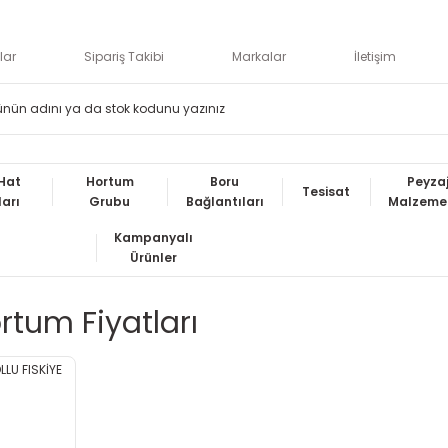
lar
Sipariş Takibi
Markalar
İletişim
Hat
Hortum
Boru
Peyza
Tesisat
ları
Grubu
Bağlantıları
Malzemel
Kampanyalı
Ürünler
ortum Fiyatları