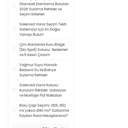
Standart Damlama Boruları:
2026 Sulama Rehberi ve
Seçim Kriterleri
Solenoid Vana Seçim Testi:
Sisteminiz İçin En Doğru
Vanayı Bulun!
Çim Alanlarda Kuru Bölge
(Dry Spot) Sorunu: Nedenleri
ve 5 Kesin Çözüm
Yağmur Suyu Hasadı:
Bedava Su ile Bahçe
Sulama Rehberi
Solenoid Vana Kutusu
Kurulum Rehberi: İzolasyon
ve Montajın Püf Noktaları
Boru Çapı Seçimi: Ø25, Ø32
mi yoksa Ø40 mı? Sürtünme
Kaybını Nasıl Hesaplarsınız?