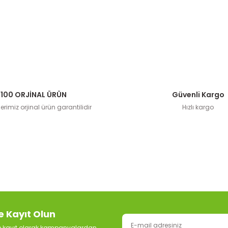
100 ORJİNAL ÜRÜN
Güvenli Kargo
rimiz orjinal ürün garantilidir
Hızlı kargo
e Kayıt Olun
ze kayıt olarak kampanyalardan,