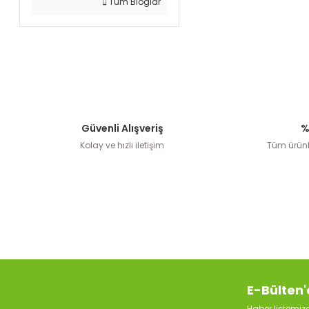
Tüm Bloglar
Güvenli Alışveriş
%
Kolay ve hızlı iletişim
Tüm ürünle
E-Bülten'
Haber listemi