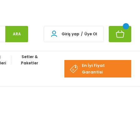
ARA
Giriş yap
/
Üye Ol
j
Setler &
eri
Paketler
En İyi Fiyat
Garantisi