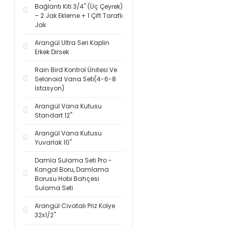
Bağlantı Kiti 3/4'' (Üç Çeyrek)
– 2 Jak Ekleme + 1 Çift Taraflı
Jak
Arangül Ultra Seri Kaplin
Erkek Dirsek
Rain Bird Kontrol Ünitesi Ve
Selonoid Vana Seti(4-6-8
İstasyon)
Arangül Vana Kutusu
Standart 12''
Arangül Vana Kutusu
Yuvarlak 10''
Damla Sulama Seti Pro -
Kangal Boru, Damlama
Borusu Hobi Bahçesi
Sulama Seti
Arangül Civatalı Priz Kolye
32x1/2''