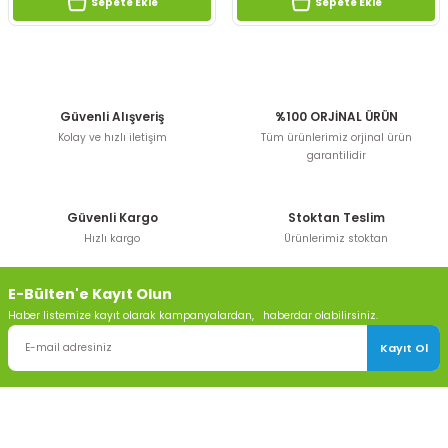
Sepete Ekle
Sepete Ekle
Güvenli Alışveriş
%100 ORJİNAL ÜRÜN
Kolay ve hızlı iletişim
Tüm ürünlerimiz orjinal ürün
garantilidir
Güvenli Kargo
Stoktan Teslim
Hızlı kargo
Ürünlerimiz stoktan
E-Bülten'e Kayıt Olun
Haber listemize kayıt olarak kampanyalardan, haberdar olabilirsiniz.
Kayıt Ol