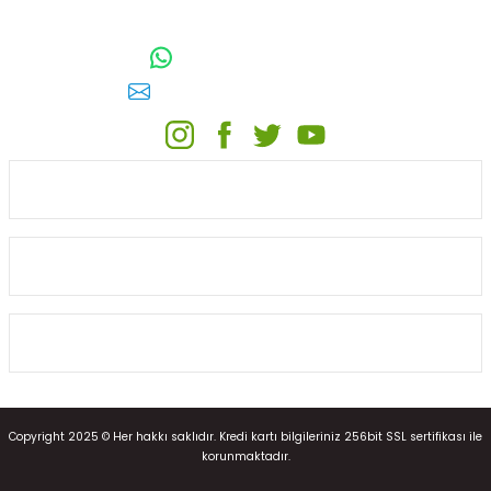
TOPTAN SULAMA Depo Adresi: ÖRENCİK MAH. 3818. CADDE NO:41
GÖLBAŞI / ANKARA
0542 511 83 29
WhatsApp:
E-posta:
toptansulama@gmail.com
KATEGORİLER
ONLİNE ALIŞVERİŞ
MÜŞTERİ HİZMETLERİ
Copyright 2025 © Her hakkı saklıdır. Kredi kartı bilgileriniz 256bit SSL sertifikası ile
korunmaktadır.