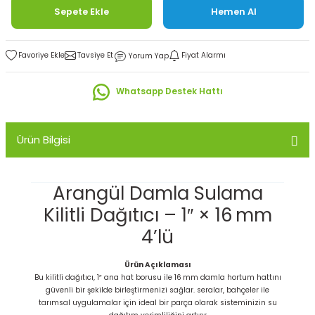
Sepete Ekle
Hemen Al
Tavsiye Et
Fiyat Alarmı
Yorum Yap
Whatsapp Destek Hattı
Ürün Bilgisi
Arangül Damla Sulama
Kilitli Dağıtıcı – 1″ × 16 mm
4’lü
Ürün Açıklaması
Bu kilitli dağıtıcı, 1″ ana hat borusu ile 16 mm damla hortum hattını
güvenli bir şekilde birleştirmenizi sağlar. seralar, bahçeler ile
tarımsal uygulamalar için ideal bir parça olarak sisteminizin su