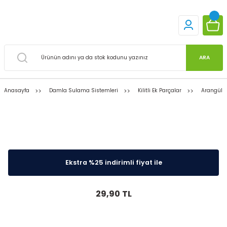
ARA
Anasayfa
Damla Sulama Sistemleri
Kilitli Ek Parçalar
Arangül Da
internete Özel
39,90 TL yerine sadece
Ekstra %25 indirimli fiyat ile
29,90 TL