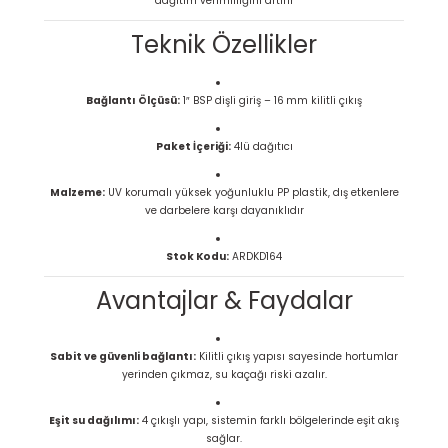
dağıtım verimliliğini artırır
Teknik Özellikler
Bağlantı Ölçüsü:
1″ BSP dişli giriş – 16 mm kilitli çıkış
Paket İçeriği:
4lü dağıtıcı
Malzeme:
UV korumalı yüksek yoğunluklu PP plastik, dış etkenlere
ve darbelere karşı dayanıklıdır
Stok Kodu:
ARDKD164
Avantajlar & Faydalar
Sabit ve güvenli bağlantı:
Kilitli çıkış yapısı sayesinde hortumlar
yerinden çıkmaz, su kaçağı riski azalır.
Eşit su dağılımı:
4 çıkışlı yapı, sistemin farklı bölgelerinde eşit akış
sağlar.