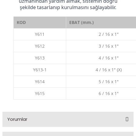
uzmanından yardım almak, sistemin doğru
şekilde tasarlanıp kurulmasını sağlayabilir.
KOD
EBAT (mm.)
Y611
2 / 16 x 1″
Y612
3 / 16 x 1″
Y613
4 / 16 x 1″
Y613-1
4 / 16 x 1″ (X)
Y614
5 / 16 x 1″
Y615
6 / 16 x 1″
Yorumlar