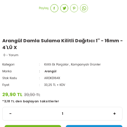
Paylaş
Arangül Damla Sulama Kilitli Dağıtıcı 1'' - 16mm -
4'LÜ X
0 - Yorum
Kategori
Kilitli Ek Parçalar
,
Kampanyalı Ürünler
Marka
Arangül
Stok Kodu
ARDKD164X
Fiyat
33,25 TL + KDV
29,90 TL
39,90 TL
*3,18 TL den başlayan taksitlerle!