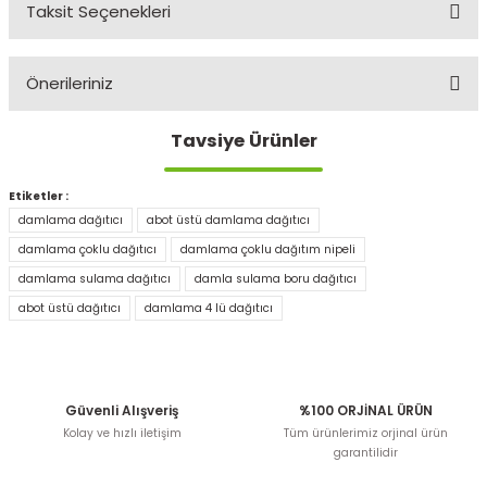
Taksit Seçenekleri
Bu ürüne ilk yorumu siz yapın!
Önerileriniz
Yorum Yaz
Tavsiye Ürünler
Bu ürünün fiyat bilgisi, resim, ürün açıklamalarında ve
diğer konularda yetersiz gördüğünüz noktaları öneri
formunu kullanarak tarafımıza iletebilirsiniz.
Etiketler :
Görüş ve önerileriniz için teşekkür ederiz.
damlama dağıtıcı
abot üstü damlama dağıtıcı
damlama çoklu dağıtıcı
damlama çoklu dağıtım nipeli
Ürün resmi kalitesiz, bozuk veya görüntülenemiyor.
damlama sulama dağıtıcı
damla sulama boru dağıtıcı
Ürün açıklamasında eksik bilgiler bulunuyor.
abot üstü dağıtıcı
damlama 4 lü dağıtıcı
Ürün bilgilerinde hatalar bulunuyor.
Ürün fiyatı diğer sitelerden daha pahalı.
Bu ürüne benzer farklı alternatifler olmalı.
Güvenli Alışveriş
%100 ORJİNAL ÜRÜN
Kolay ve hızlı iletişim
Tüm ürünlerimiz orjinal ürün
garantilidir