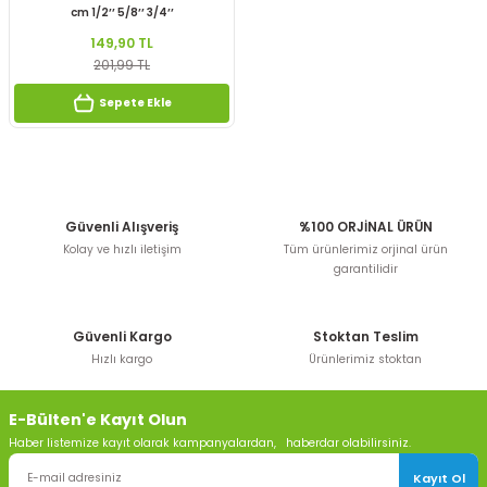
cm 1/2’’ 5/8’’ 3/4’’
149,90 TL
201,99 TL
Sepete Ekle
Güvenli Alışveriş
%100 ORJİNAL ÜRÜN
Kolay ve hızlı iletişim
Tüm ürünlerimiz orjinal ürün
garantilidir
Güvenli Kargo
Stoktan Teslim
Hızlı kargo
Ürünlerimiz stoktan
E-Bülten'e Kayıt Olun
Haber listemize kayıt olarak kampanyalardan, haberdar olabilirsiniz.
Kayıt Ol