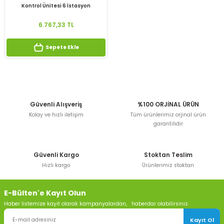
Kontrol Ünitesi 6 İstasyon
6.767,33 TL
Sepete Ekle
Güvenli Alışveriş
%100 ORJİNAL ÜRÜN
Kolay ve hızlı iletişim
Tüm ürünlerimiz orjinal ürün
garantilidir
Güvenli Kargo
Stoktan Teslim
Hızlı kargo
Ürünlerimiz stoktan
E-Bülten'e Kayıt Olun
Haber listemize kayıt olarak kampanyalardan, haberdar olabilirsiniz.
Kayıt Ol