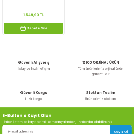
1.549,90 TL
Sepete Ekle
Güvenli Alışveriş
%100 ORJİNAL ÜRÜN
Kolay ve hızlı iletişim
Tüm ürünlerimiz orjinal ürün
garantilidir
Güvenli Kargo
Stoktan Teslim
Hızlı kargo
Ürünlerimiz stoktan
E-Bülten'e Kayıt Olun
Haber listemize kayıt olarak kampanyalardan, haberdar olabilirsiniz.
Kayıt Ol