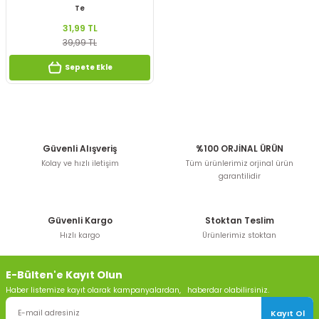
Te
31,99 TL
39,99 TL
Sepete Ekle
Güvenli Alışveriş
%100 ORJİNAL ÜRÜN
Kolay ve hızlı iletişim
Tüm ürünlerimiz orjinal ürün
garantilidir
Güvenli Kargo
Stoktan Teslim
Hızlı kargo
Ürünlerimiz stoktan
E-Bülten'e Kayıt Olun
Haber listemize kayıt olarak kampanyalardan, haberdar olabilirsiniz.
Kayıt Ol