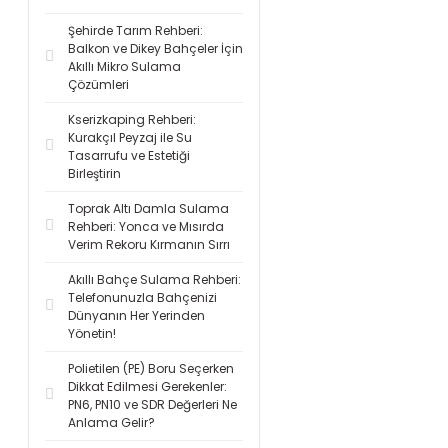
Şehirde Tarım Rehberi:
Balkon ve Dikey Bahçeler İçin
Akıllı Mikro Sulama
Çözümleri
Kserizkaping Rehberi:
Kurakçıl Peyzaj ile Su
Tasarrufu ve Estetiği
Birleştirin
Toprak Altı Damla Sulama
Rehberi: Yonca ve Mısırda
Verim Rekoru Kırmanın Sırrı
Akıllı Bahçe Sulama Rehberi:
Telefonunuzla Bahçenizi
Dünyanın Her Yerinden
Yönetin!
Polietilen (PE) Boru Seçerken
Dikkat Edilmesi Gerekenler:
PN6, PN10 ve SDR Değerleri Ne
Anlama Gelir?