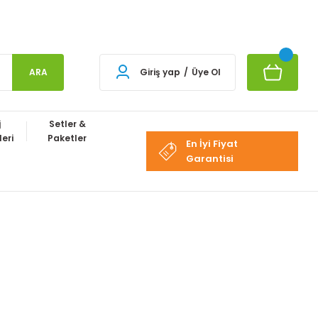
ARA
Giriş yap
/
Üye Ol
j
Setler &
eri
Paketler
En İyi Fiyat
Garantisi