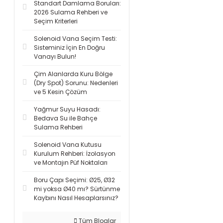
Standart Damlama Boruları:
2026 Sulama Rehberi ve
Seçim Kriterleri
Solenoid Vana Seçim Testi:
Sisteminiz İçin En Doğru
Vanayı Bulun!
Çim Alanlarda Kuru Bölge
(Dry Spot) Sorunu: Nedenleri
ve 5 Kesin Çözüm
Yağmur Suyu Hasadı:
Bedava Su ile Bahçe
Sulama Rehberi
Solenoid Vana Kutusu
Kurulum Rehberi: İzolasyon
ve Montajın Püf Noktaları
Boru Çapı Seçimi: Ø25, Ø32
mi yoksa Ø40 mı? Sürtünme
Kaybını Nasıl Hesaplarsınız?
Tüm Bloglar