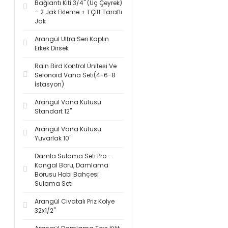
Bağlantı Kiti 3/4'' (Üç Çeyrek)
– 2 Jak Ekleme + 1 Çift Taraflı
Jak
Arangül Ultra Seri Kaplin
Erkek Dirsek
Rain Bird Kontrol Ünitesi Ve
Selonoid Vana Seti(4-6-8
İstasyon)
Arangül Vana Kutusu
Standart 12''
Arangül Vana Kutusu
Yuvarlak 10''
Damla Sulama Seti Pro -
Kangal Boru, Damlama
Borusu Hobi Bahçesi
Sulama Seti
Arangül Civatalı Priz Kolye
32x1/2''