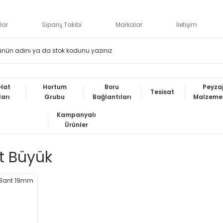
lar
Sipariş Takibi
Markalar
İletişim
Hat
Hortum
Boru
Peyza
Tesisat
ları
Grubu
Bağlantıları
Malzemel
Kampanyalı
Ürünler
t Büyük