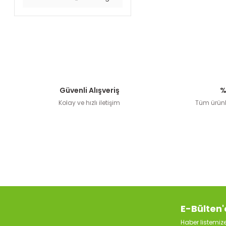
Güvenli Alışveriş
%
Kolay ve hızlı iletişim
Tüm ürünle
E-Bülten'
Haber listemi