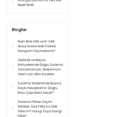
Arangül Damlama Ters Kilit
Nipel 16x16
Bloglar
Rain Bird VAN ve R-VAN
Nozul Arasındaki Farklar:
Hangisini Seçmelisiniz?
Zeytinlik ve Meyve
Bahçelerinde Doğru Sulama
Zamanlaması: Maksimum
Verim İçin Altın Kurallar
Sulama Sisteminde Basınç
Kaybı Hesaplama: Doğru
Boru Çapı Nasıl Seçilir?
Sulama Filtresi Seçim
Rehberi: Disk Filtre mi, Elek
Filtre mi? Hangi Suya Hangi
Filtre?