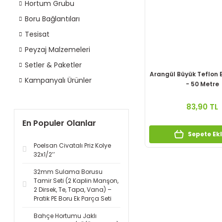
Hortum Grubu
Boru Bağlantıları
Tesisat
Peyzaj Malzemeleri
Setler & Paketler
Arangül Büyük Teflon
Kampanyalı Ürünler
- 50 Metre
83,90 TL
En Populer Olanlar
Sepete Ek
Poelsan Civatalı Priz Kolye
32x1/2’’
32mm Sulama Borusu
Tamir Seti (2 Kaplin Manşon,
2 Dirsek, Te, Tapa, Vana) –
Pratik PE Boru Ek Parça Seti
Bahçe Hortumu Jaklı