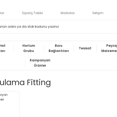
lar
Sipariş Takibi
Markalar
İletişim
Hat
Hortum
Boru
Peyza
Tesisat
ları
Grubu
Bağlantıları
Malzemel
Kampanyalı
Ürünler
ulama Fitting