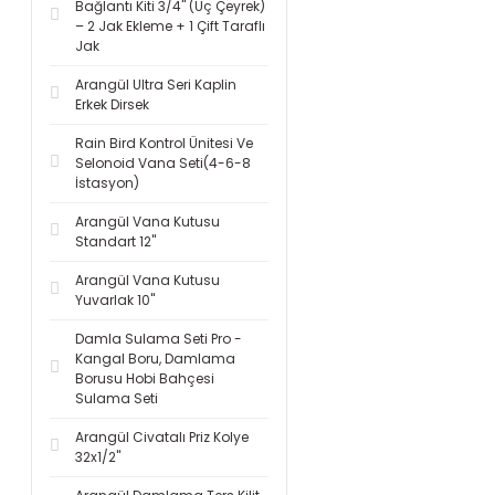
Bağlantı Kiti 3/4'' (Üç Çeyrek)
– 2 Jak Ekleme + 1 Çift Taraflı
Jak
Arangül Ultra Seri Kaplin
Erkek Dirsek
Rain Bird Kontrol Ünitesi Ve
Selonoid Vana Seti(4-6-8
İstasyon)
Arangül Vana Kutusu
Standart 12''
Arangül Vana Kutusu
Yuvarlak 10''
Damla Sulama Seti Pro -
Kangal Boru, Damlama
Borusu Hobi Bahçesi
Sulama Seti
Arangül Civatalı Priz Kolye
32x1/2''