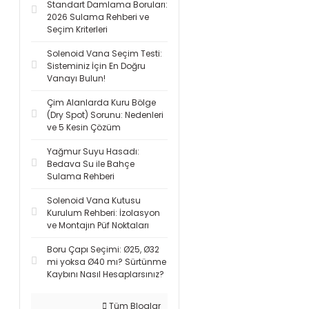
Standart Damlama Boruları:
2026 Sulama Rehberi ve
Seçim Kriterleri
Solenoid Vana Seçim Testi:
Sisteminiz İçin En Doğru
Vanayı Bulun!
Çim Alanlarda Kuru Bölge
(Dry Spot) Sorunu: Nedenleri
ve 5 Kesin Çözüm
Yağmur Suyu Hasadı:
Bedava Su ile Bahçe
Sulama Rehberi
Solenoid Vana Kutusu
Kurulum Rehberi: İzolasyon
ve Montajın Püf Noktaları
Boru Çapı Seçimi: Ø25, Ø32
mi yoksa Ø40 mı? Sürtünme
Kaybını Nasıl Hesaplarsınız?
Tüm Bloglar