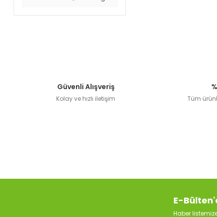
Güvenli Alışveriş
%
Kolay ve hızlı iletişim
Tüm ürünle
E-Bülten'
Haber listemi