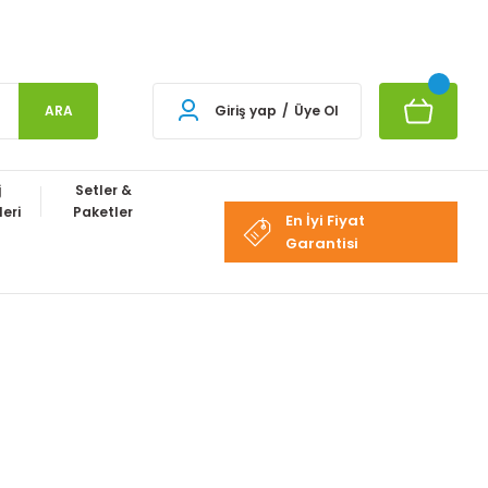
ARA
Giriş yap
/
Üye Ol
j
Setler &
eri
Paketler
En İyi Fiyat
Garantisi