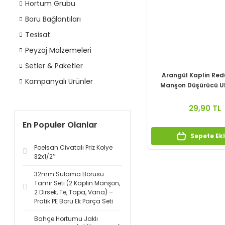
Hortum Grubu
Boru Bağlantıları
Tesisat
Peyzaj Malzemeleri
Setler & Paketler
Arangül Kaplin Red
Kampanyalı Ürünler
Manşon Düşürücü Ul
29,90 TL
En Populer Olanlar
Sepete Ek
Poelsan Civatalı Priz Kolye
32x1/2’’
32mm Sulama Borusu
Tamir Seti (2 Kaplin Manşon,
2 Dirsek, Te, Tapa, Vana) –
Pratik PE Boru Ek Parça Seti
Bahçe Hortumu Jaklı