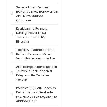
Şehirde Tarım Rehberi:
Balkon ve Dikey Bahçeler İçin
Akıllı Mikro Sulama
Çözümleri
Kserizkaping Rehberi:
Kurakçıl Peyzaj ile Su
Tasarrufu ve Estetiği
Birleştirin
Toprak Altı Damla Sulama
Rehberi: Yonca ve Mısırda
Verim Rekoru Kırmanın Sırrı
Akıllı Bahçe Sulama Rehberi:
Telefonunuzla Bahçenizi
Dünyanın Her Yerinden
Yönetin!
Polietilen (PE) Boru Seçerken
Dikkat Edilmesi Gerekenler:
PN6, PN10 ve SDR Değerleri Ne
Anlama Gelir?