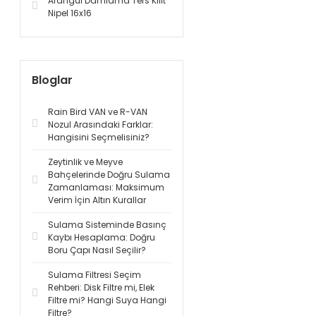
Arangül Damlama Ters Kilit
Nipel 16x16
Bloglar
Rain Bird VAN ve R-VAN
Nozul Arasındaki Farklar:
Hangisini Seçmelisiniz?
Zeytinlik ve Meyve
Bahçelerinde Doğru Sulama
Zamanlaması: Maksimum
Verim İçin Altın Kurallar
Sulama Sisteminde Basınç
Kaybı Hesaplama: Doğru
Boru Çapı Nasıl Seçilir?
Sulama Filtresi Seçim
Rehberi: Disk Filtre mi, Elek
Filtre mi? Hangi Suya Hangi
Filtre?