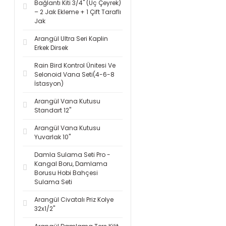
Bağlantı Kiti 3/4'' (Üç Çeyrek)
– 2 Jak Ekleme + 1 Çift Taraflı
Jak
Arangül Ultra Seri Kaplin
Erkek Dirsek
Rain Bird Kontrol Ünitesi Ve
Selonoid Vana Seti(4-6-8
İstasyon)
Arangül Vana Kutusu
Standart 12''
Arangül Vana Kutusu
Yuvarlak 10''
Damla Sulama Seti Pro -
Kangal Boru, Damlama
Borusu Hobi Bahçesi
Sulama Seti
Arangül Civatalı Priz Kolye
32x1/2''