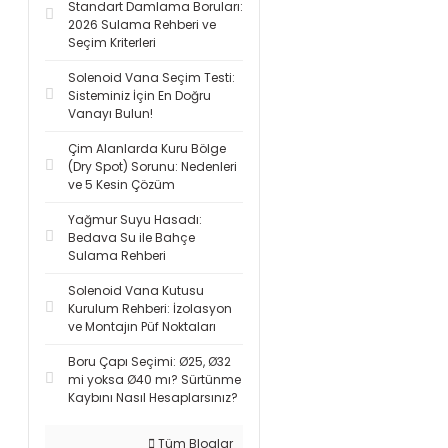
Standart Damlama Boruları:
2026 Sulama Rehberi ve
Seçim Kriterleri
Solenoid Vana Seçim Testi:
Sisteminiz İçin En Doğru
Vanayı Bulun!
Çim Alanlarda Kuru Bölge
(Dry Spot) Sorunu: Nedenleri
ve 5 Kesin Çözüm
Yağmur Suyu Hasadı:
Bedava Su ile Bahçe
Sulama Rehberi
Solenoid Vana Kutusu
Kurulum Rehberi: İzolasyon
ve Montajın Püf Noktaları
Boru Çapı Seçimi: Ø25, Ø32
mi yoksa Ø40 mı? Sürtünme
Kaybını Nasıl Hesaplarsınız?
Tüm Bloglar