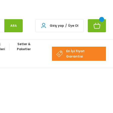
ARA
Giriş yap
/
Üye Ol
j
Setler &
eri
Paketler
En İyi Fiyat
Garantisi