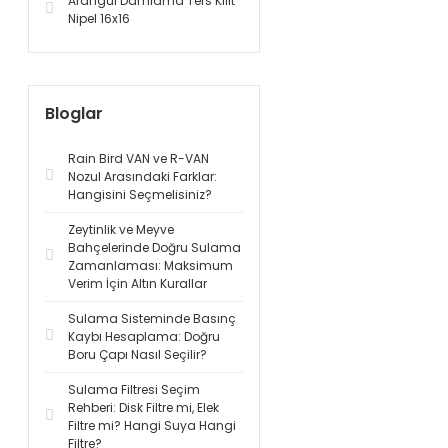
Arangül Damlama Ters Kilit
Nipel 16x16
Bloglar
Rain Bird VAN ve R-VAN
Nozul Arasındaki Farklar:
Hangisini Seçmelisiniz?
Zeytinlik ve Meyve
Bahçelerinde Doğru Sulama
Zamanlaması: Maksimum
Verim İçin Altın Kurallar
Sulama Sisteminde Basınç
Kaybı Hesaplama: Doğru
Boru Çapı Nasıl Seçilir?
Sulama Filtresi Seçim
Rehberi: Disk Filtre mi, Elek
Filtre mi? Hangi Suya Hangi
Filtre?