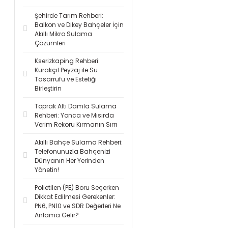
Şehirde Tarım Rehberi:
Balkon ve Dikey Bahçeler İçin
Akıllı Mikro Sulama
Çözümleri
Kserizkaping Rehberi:
Kurakçıl Peyzaj ile Su
Tasarrufu ve Estetiği
Birleştirin
Toprak Altı Damla Sulama
Rehberi: Yonca ve Mısırda
Verim Rekoru Kırmanın Sırrı
Akıllı Bahçe Sulama Rehberi:
Telefonunuzla Bahçenizi
Dünyanın Her Yerinden
Yönetin!
Polietilen (PE) Boru Seçerken
Dikkat Edilmesi Gerekenler:
PN6, PN10 ve SDR Değerleri Ne
Anlama Gelir?