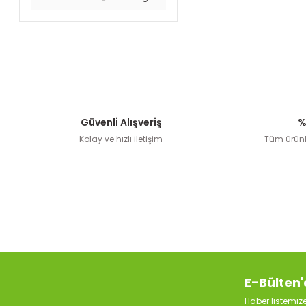
Güvenli Alışveriş
%
Kolay ve hızlı iletişim
Tüm ürünle
E-Bülten'
Haber listemi