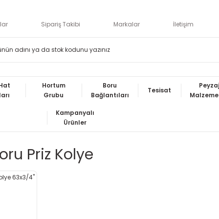
lar
Sipariş Takibi
Markalar
İletişim
Hat
Hortum
Boru
Peyza
Tesisat
ları
Grubu
Bağlantıları
Malzemel
Kampanyalı
Ürünler
oru Priz Kolye