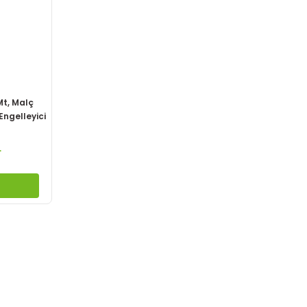
Mt, Malç
Engelleyici
L