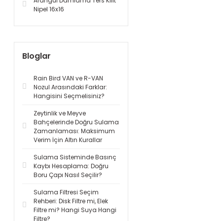
Arangül Damlama Ters Kilit
Nipel 16x16
Bloglar
Rain Bird VAN ve R-VAN
Nozul Arasındaki Farklar:
Hangisini Seçmelisiniz?
Zeytinlik ve Meyve
Bahçelerinde Doğru Sulama
Zamanlaması: Maksimum
Verim İçin Altın Kurallar
Sulama Sisteminde Basınç
Kaybı Hesaplama: Doğru
Boru Çapı Nasıl Seçilir?
Sulama Filtresi Seçim
Rehberi: Disk Filtre mi, Elek
Filtre mi? Hangi Suya Hangi
Filtre?