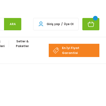
ARA
Giriş yap
/
Üye Ol
j
Setler &
eri
Paketler
En İyi Fiyat
Garantisi