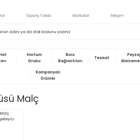
lar
Sipariş Takibi
Markalar
İletişim
Hat
Hortum
Boru
Peyza
Tesisat
ları
Grubu
Bağlantıları
Malzemel
Kampanyalı
Ürünler
üsü Malç