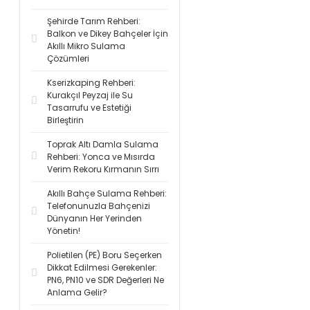
Şehirde Tarım Rehberi:
Balkon ve Dikey Bahçeler İçin
Akıllı Mikro Sulama
Çözümleri
Kserizkaping Rehberi:
Kurakçıl Peyzaj ile Su
Tasarrufu ve Estetiği
Birleştirin
Toprak Altı Damla Sulama
Rehberi: Yonca ve Mısırda
Verim Rekoru Kırmanın Sırrı
Akıllı Bahçe Sulama Rehberi:
Telefonunuzla Bahçenizi
Dünyanın Her Yerinden
Yönetin!
Polietilen (PE) Boru Seçerken
Dikkat Edilmesi Gerekenler:
PN6, PN10 ve SDR Değerleri Ne
Anlama Gelir?