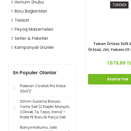
Hortum Grubu
TÜKENDİ
Boru Bağlantıları
Tesisat
Peyzaj Malzemeleri
Setler & Paketler
Taban Örtüsü 3x15 
Kampanyalı Ürünler
Örtüsü, Jüt, Yabani Ot 
1.679,88 T
En Populer Olanlar
Stokta Yok
Poelsan Civatalı Priz Kolye
32x1/2’’
32mm Sulama Borusu
Tamir Seti (2 Kaplin Manşon,
2 Dirsek, Te, Tapa, Vana) –
Pratik PE Boru Ek Parça Seti
Bahçe Hortumu Jaklı