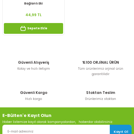
Bağlantı Eki
44,99 TL
Sepete Ekle
Güvenli Alışveriş
%100 ORJİNAL ÜRÜN
Kolay ve hızlı iletişim
Tüm ürünlerimiz orjinal ürün
garantilidir
Güvenli Kargo
Stoktan Teslim
Hızlı kargo
Ürünlerimiz stoktan
E-Bülten'e Kayıt Olun
Haber listemize kayıt olarak kampanyalardan, haberdar olabilirsiniz.
Kayıt Ol