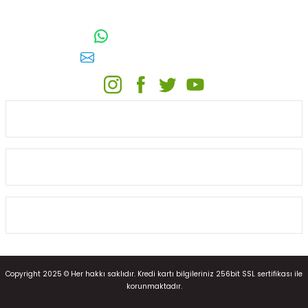
TOPTAN SULAMA Depo Adresi: ÖRENCİK MAH. 3818. CADDE NO:41
GÖLBAŞI / ANKARA
0542 511 83 29
WhatsApp:
E-posta:
toptansulama@gmail.com
KATEGORİLER
ONLİNE ALIŞVERİŞ
MÜŞTERİ HİZMETLERİ
Copyright 2025 © Her hakkı saklıdır. Kredi kartı bilgileriniz 256bit SSL sertifikası ile
korunmaktadır.