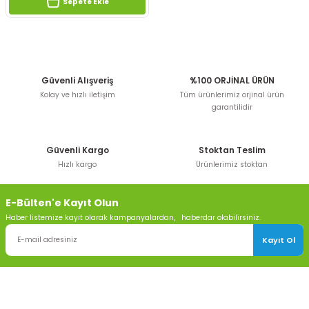
Sepete Ekle
Güvenli Alışveriş
%100 ORJİNAL ÜRÜN
Kolay ve hızlı iletişim
Tüm ürünlerimiz orjinal ürün
garantilidir
Güvenli Kargo
Stoktan Teslim
Hızlı kargo
Ürünlerimiz stoktan
E-Bülten'e Kayıt Olun
Haber listemize kayıt olarak kampanyalardan, haberdar olabilirsiniz.
Kayıt Ol