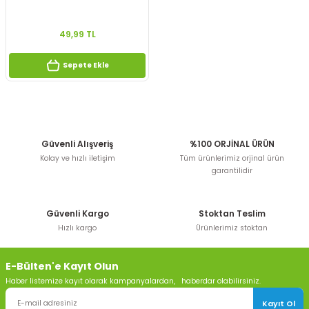
49,99 TL
Sepete Ekle
Güvenli Alışveriş
%100 ORJİNAL ÜRÜN
Kolay ve hızlı iletişim
Tüm ürünlerimiz orjinal ürün
garantilidir
Güvenli Kargo
Stoktan Teslim
Hızlı kargo
Ürünlerimiz stoktan
E-Bülten'e Kayıt Olun
Haber listemize kayıt olarak kampanyalardan, haberdar olabilirsiniz.
Kayıt Ol