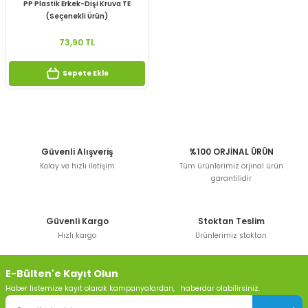
PP Plastik Erkek-Dişi Kruva TE
(Seçenekli Ürün)
73,90 TL
Sepete Ekle
Güvenli Alışveriş
%100 ORJİNAL ÜRÜN
Kolay ve hızlı iletişim
Tüm ürünlerimiz orjinal ürün
garantilidir
Güvenli Kargo
Stoktan Teslim
Hızlı kargo
Ürünlerimiz stoktan
E-Bülten'e Kayıt Olun
Haber listemize kayıt olarak kampanyalardan, haberdar olabilirsiniz.