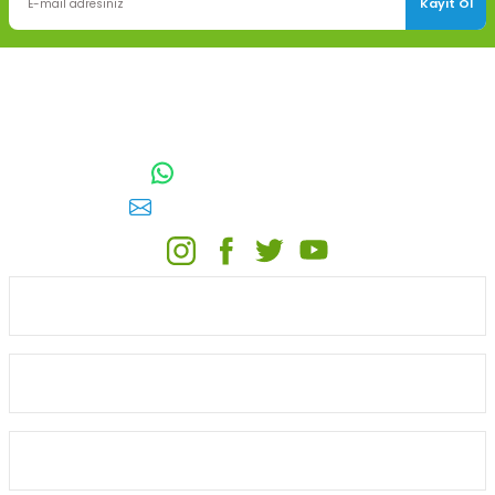
Kayıt Ol
TOPTAN SULAMA Depo Adresi: ÖRENCİK MAH. 3818. CADDE NO:41
GÖLBAŞI / ANKARA
0542 511 83 29
WhatsApp:
E-posta:
toptansulama@gmail.com
KATEGORİLER
ONLİNE ALIŞVERİŞ
MÜŞTERİ HİZMETLERİ