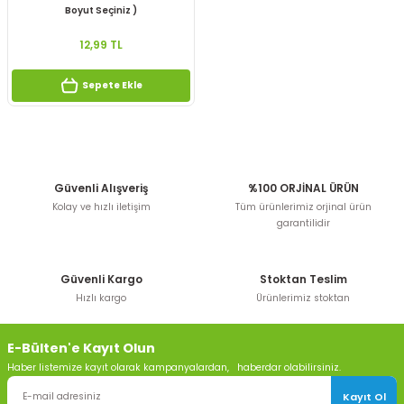
Boyut Seçiniz )
12,99 TL
Sepete Ekle
Güvenli Alışveriş
%100 ORJİNAL ÜRÜN
Kolay ve hızlı iletişim
Tüm ürünlerimiz orjinal ürün
garantilidir
Güvenli Kargo
Stoktan Teslim
Hızlı kargo
Ürünlerimiz stoktan
E-Bülten'e Kayıt Olun
Haber listemize kayıt olarak kampanyalardan, haberdar olabilirsiniz.
Kayıt Ol