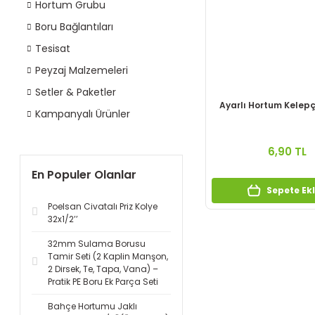
Hortum Grubu
Boru Bağlantıları
Tesisat
Peyzaj Malzemeleri
Setler & Paketler
Ayarlı Hortum Kelepç
Kampanyalı Ürünler
6,90 TL
En Populer Olanlar
Sepete Ek
Poelsan Civatalı Priz Kolye
32x1/2’’
32mm Sulama Borusu
Tamir Seti (2 Kaplin Manşon,
2 Dirsek, Te, Tapa, Vana) –
Pratik PE Boru Ek Parça Seti
Bahçe Hortumu Jaklı