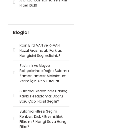
Arangül Damlama Ters Kilit
Nipel 16x16
Bloglar
Rain Bird VAN ve R-VAN
Nozul Arasındaki Farklar:
Hangisini Seçmelisiniz?
Zeytinlik ve Meyve
Bahçelerinde Doğru Sulama
Zamanlaması: Maksimum
Verim İçin Altın Kurallar
Sulama Sisteminde Basınç
Kaybı Hesaplama: Doğru
Boru Çapı Nasıl Seçilir?
Sulama Filtresi Seçim
Rehberi: Disk Filtre mi, Elek
Filtre mi? Hangi Suya Hangi
Filtre?