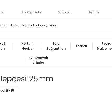
lar
Sipariş Takibi
Markalar
İletişim
Hat
Hortum
Boru
Peyza
Tesisat
ları
Grubu
Bağlantıları
Malzemel
Kampanyalı
Ürünler
elepçesi 25mm