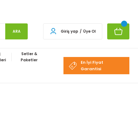
ARA
Giriş yap
/
Üye Ol
j
Setler &
eri
Paketler
En İyi Fiyat
Garantisi