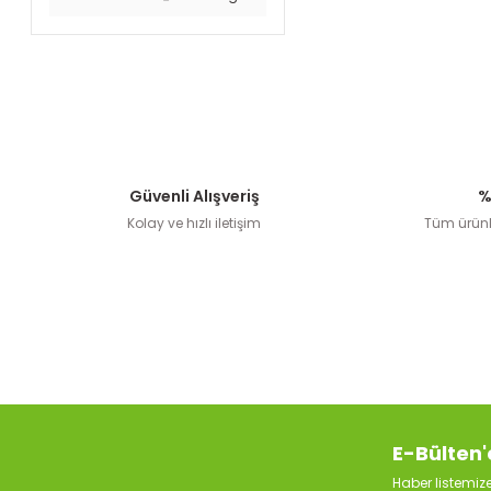
Güvenli Alışveriş
%
Kolay ve hızlı iletişim
Tüm ürünle
E-Bülten'
Haber listemi