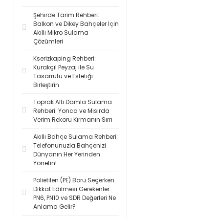
Şehirde Tarım Rehberi:
Balkon ve Dikey Bahçeler İçin
Akıllı Mikro Sulama
Çözümleri
Kserizkaping Rehberi:
Kurakçıl Peyzaj ile Su
Tasarrufu ve Estetiği
Birleştirin
Toprak Altı Damla Sulama
Rehberi: Yonca ve Mısırda
Verim Rekoru Kırmanın Sırrı
Akıllı Bahçe Sulama Rehberi:
Telefonunuzla Bahçenizi
Dünyanın Her Yerinden
Yönetin!
Polietilen (PE) Boru Seçerken
Dikkat Edilmesi Gerekenler:
PN6, PN10 ve SDR Değerleri Ne
Anlama Gelir?