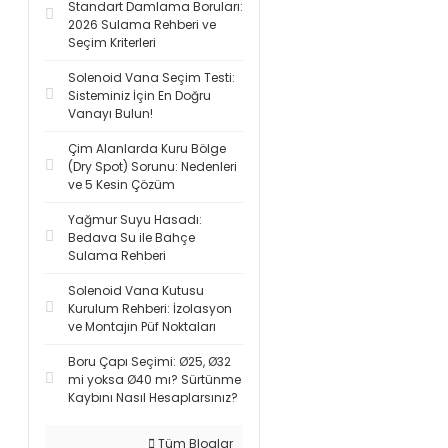
Standart Damlama Boruları:
2026 Sulama Rehberi ve
Seçim Kriterleri
Solenoid Vana Seçim Testi:
Sisteminiz İçin En Doğru
Vanayı Bulun!
Çim Alanlarda Kuru Bölge
(Dry Spot) Sorunu: Nedenleri
ve 5 Kesin Çözüm
Yağmur Suyu Hasadı:
Bedava Su ile Bahçe
Sulama Rehberi
Solenoid Vana Kutusu
Kurulum Rehberi: İzolasyon
ve Montajın Püf Noktaları
Boru Çapı Seçimi: Ø25, Ø32
mi yoksa Ø40 mı? Sürtünme
Kaybını Nasıl Hesaplarsınız?
Tüm Bloglar