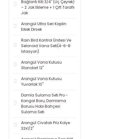
Bağlantı Kiti 3/4'' (Üç Çeyrek)
– 2 Jak Ekleme + 1 Çift Taraflı
Jak
Arangül Ultra Seri Kaplin
Erkek Dirsek
Rain Bird Kontrol Ünitesi Ve
Selonoid Vana Seti(4-6-8
İstasyon)
Arangül Vana Kutusu
Standart 12''
Arangül Vana Kutusu
Yuvarlak 10''
Damla Sulama Seti Pro -
Kangal Boru, Damlama
Borusu Hobi Bahçesi
Sulama Seti
Arangül Civatalı Priz Kolye
32x1/2''