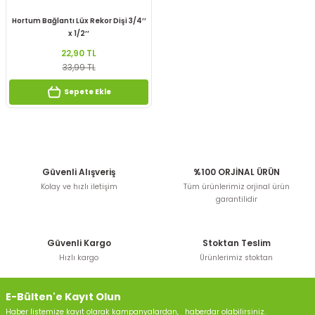
Hortum Bağlantı Lüx Rekor Dişi 3/4’’
x 1/2’’
22,90 TL
33,99 TL
Sepete Ekle
Güvenli Alışveriş
%100 ORJİNAL ÜRÜN
Kolay ve hızlı iletişim
Tüm ürünlerimiz orjinal ürün
garantilidir
Güvenli Kargo
Stoktan Teslim
Hızlı kargo
Ürünlerimiz stoktan
E-Bülten'e Kayıt Olun
Haber listemize kayıt olarak kampanyalardan, haberdar olabilirsiniz.