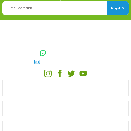
Kayıt Ol
TOPTAN SULAMA Depo Adresi: ÖRENCİK MAH. 3818. CADDE NO:41
GÖLBAŞI / ANKARA
0542 511 83 29
WhatsApp:
E-posta:
toptansulama@gmail.com
KATEGORİLER
ONLİNE ALIŞVERİŞ
MÜŞTERİ HİZMETLERİ