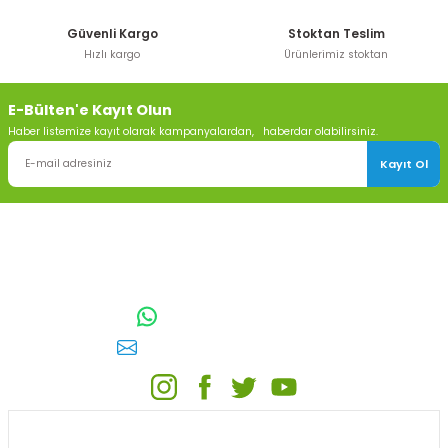
Güvenli Kargo
Stoktan Teslim
Hızlı kargo
Ürünlerimiz stoktan
E-Bülten'e Kayıt Olun
Haber listemize kayıt olarak kampanyalardan, haberdar olabilirsiniz.
Kayıt Ol
TOPTAN SULAMA Depo Adresi: ÖRENCİK MAH. 3818. CADDE NO:41
GÖLBAŞI / ANKARA
0542 511 83 29
WhatsApp:
E-posta:
toptansulama@gmail.com
KATEGORİLER