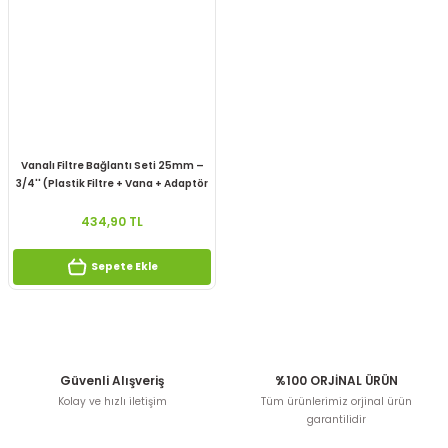
Vanalı Filtre Bağlantı Seti 25mm –
3/4'' (Plastik Filtre + Vana + Adaptör
+ Teflon)
434,90 TL
Sepete Ekle
Güvenli Alışveriş
%100 ORJİNAL ÜRÜN
Kolay ve hızlı iletişim
Tüm ürünlerimiz orjinal ürün
garantilidir