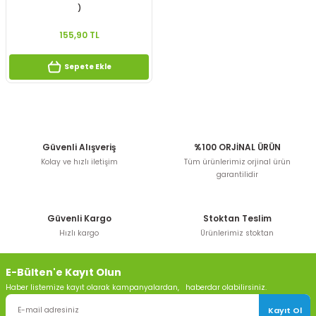
)
155,90 TL
Sepete Ekle
Güvenli Alışveriş
%100 ORJİNAL ÜRÜN
Kolay ve hızlı iletişim
Tüm ürünlerimiz orjinal ürün
garantilidir
Güvenli Kargo
Stoktan Teslim
Hızlı kargo
Ürünlerimiz stoktan
E-Bülten'e Kayıt Olun
Haber listemize kayıt olarak kampanyalardan, haberdar olabilirsiniz.
Kayıt Ol