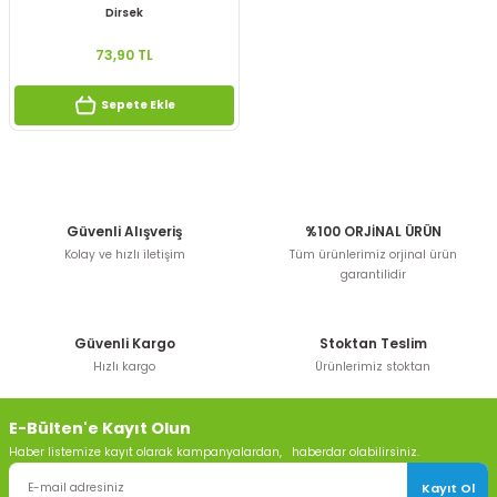
Dirsek
73,90 TL
Sepete Ekle
Güvenli Alışveriş
%100 ORJİNAL ÜRÜN
Kolay ve hızlı iletişim
Tüm ürünlerimiz orjinal ürün
garantilidir
Güvenli Kargo
Stoktan Teslim
Hızlı kargo
Ürünlerimiz stoktan
E-Bülten'e Kayıt Olun
Haber listemize kayıt olarak kampanyalardan, haberdar olabilirsiniz.
Kayıt Ol