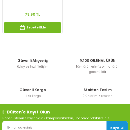
79,90 TL
Sepete Ekle
Güvenli Alışveriş
%100 ORJİNAL ÜRÜN
Kolay ve hızlı iletişim
Tüm ürünlerimiz orjinal ürün
garantilidir
Güvenli Kargo
Stoktan Teslim
Hızlı kargo
Ürünlerimiz stoktan
E-Bülten'e Kayıt Olun
Haber listemize kayıt olarak kampanyalardan, haberdar olabilirsiniz.
Kayıt Ol