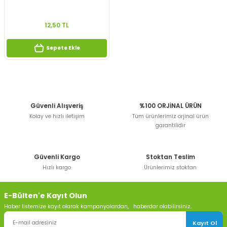
12,50 TL
Sepete Ekle
Güvenli Alışveriş
%100 ORJİNAL ÜRÜN
Kolay ve hızlı iletişim
Tüm ürünlerimiz orjinal ürün
garantilidir
Güvenli Kargo
Stoktan Teslim
Hızlı kargo
Ürünlerimiz stoktan
E-Bülten'e Kayıt Olun
Haber listemize kayıt olarak kampanyalardan, haberdar olabilirsiniz.
Kayıt Ol