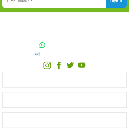
Kayıt Ol
TOPTAN SULAMA Depo Adresi: ÖRENCİK MAH. 3818. CADDE NO:41
GÖLBAŞI / ANKARA
0542 511 83 29
WhatsApp:
E-posta:
toptansulama@gmail.com
KATEGORİLER
ONLİNE ALIŞVERİŞ
MÜŞTERİ HİZMETLERİ