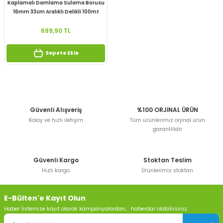
Kaplamalı Damlama Sulama Borusu
16mm 33cm Aralıklı Delikli 100mt
699,90 TL
Sepete Ekle
Güvenli Alışveriş
%100 ORJİNAL ÜRÜN
Kolay ve hızlı iletişim
Tüm ürünlerimiz orjinal ürün
garantilidir
Güvenli Kargo
Stoktan Teslim
Hızlı kargo
Ürünlerimiz stoktan
E-Bülten'e Kayıt Olun
Haber listemize kayıt olarak kampanyalardan, haberdar olabilirsiniz.