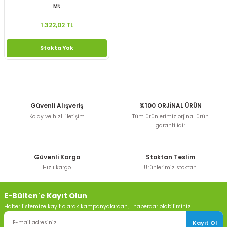
Mt
1.322,02 TL
Stokta Yok
Güvenli Alışveriş
%100 ORJİNAL ÜRÜN
Kolay ve hızlı iletişim
Tüm ürünlerimiz orjinal ürün
garantilidir
Güvenli Kargo
Stoktan Teslim
Hızlı kargo
Ürünlerimiz stoktan
E-Bülten'e Kayıt Olun
Haber listemize kayıt olarak kampanyalardan, haberdar olabilirsiniz.
Kayıt Ol