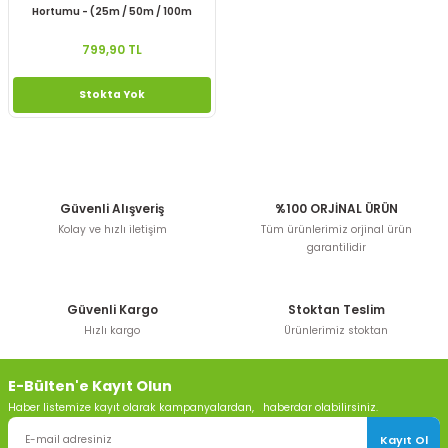
Hortumu - (25m / 50m / 100m
Seçenekleriyle)
799,90 TL
Stokta Yok
Güvenli Alışveriş
%100 ORJİNAL ÜRÜN
Kolay ve hızlı iletişim
Tüm ürünlerimiz orjinal ürün
garantilidir
Güvenli Kargo
Stoktan Teslim
Hızlı kargo
Ürünlerimiz stoktan
E-Bülten'e Kayıt Olun
Haber listemize kayıt olarak kampanyalardan, haberdar olabilirsiniz.
Kayıt Ol