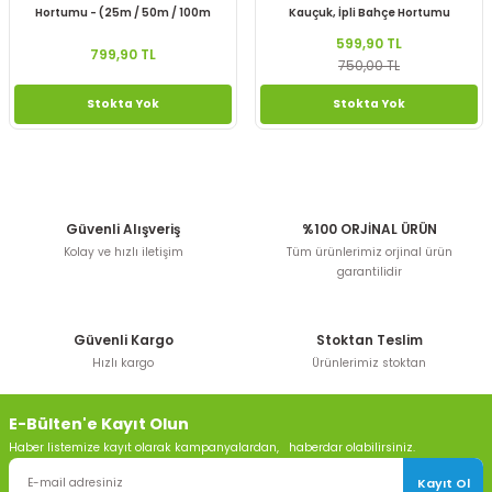
Hortumu - (25m / 50m / 100m
Kauçuk, İpli Bahçe Hortumu
Seçenekleriyle)
599,90 TL
799,90 TL
750,00 TL
Stokta Yok
Stokta Yok
Güvenli Alışveriş
%100 ORJİNAL ÜRÜN
Kolay ve hızlı iletişim
Tüm ürünlerimiz orjinal ürün
garantilidir
Güvenli Kargo
Stoktan Teslim
Hızlı kargo
Ürünlerimiz stoktan
E-Bülten'e Kayıt Olun
Haber listemize kayıt olarak kampanyalardan, haberdar olabilirsiniz.
Kayıt Ol