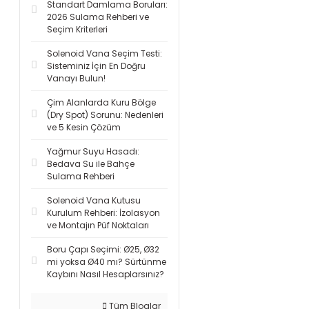
Standart Damlama Boruları:
2026 Sulama Rehberi ve
Seçim Kriterleri
Solenoid Vana Seçim Testi:
Sisteminiz İçin En Doğru
Vanayı Bulun!
Çim Alanlarda Kuru Bölge
(Dry Spot) Sorunu: Nedenleri
ve 5 Kesin Çözüm
Yağmur Suyu Hasadı:
Bedava Su ile Bahçe
Sulama Rehberi
Solenoid Vana Kutusu
Kurulum Rehberi: İzolasyon
ve Montajın Püf Noktaları
Boru Çapı Seçimi: Ø25, Ø32
mi yoksa Ø40 mı? Sürtünme
Kaybını Nasıl Hesaplarsınız?
Tüm Bloglar