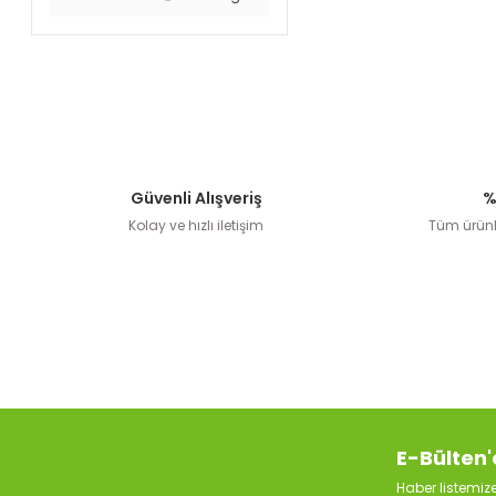
Güvenli Alışveriş
%
Kolay ve hızlı iletişim
Tüm ürünle
E-Bülten'
Haber listemi