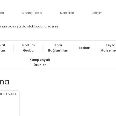
lar
Sipariş Takibi
Markalar
İletişim
Hat
Hortum
Boru
Peyza
Tesisat
ları
Grubu
Bağlantıları
Malzemel
Kampanyalı
Ürünler
ana