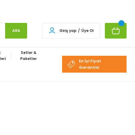
ARA
Giriş yap
/
Üye Ol
j
Setler &
eri
Paketler
En İyi Fiyat
Garantisi