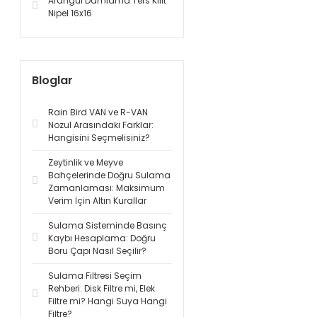
Arangül Damlama Ters Kilit
Nipel 16x16
Bloglar
Rain Bird VAN ve R-VAN
Nozul Arasındaki Farklar:
Hangisini Seçmelisiniz?
Zeytinlik ve Meyve
Bahçelerinde Doğru Sulama
Zamanlaması: Maksimum
Verim İçin Altın Kurallar
Sulama Sisteminde Basınç
Kaybı Hesaplama: Doğru
Boru Çapı Nasıl Seçilir?
Sulama Filtresi Seçim
Rehberi: Disk Filtre mi, Elek
Filtre mi? Hangi Suya Hangi
Filtre?