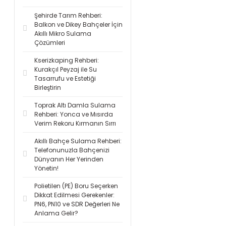
Şehirde Tarım Rehberi:
Balkon ve Dikey Bahçeler İçin
Akıllı Mikro Sulama
Çözümleri
Kserizkaping Rehberi:
Kurakçıl Peyzaj ile Su
Tasarrufu ve Estetiği
Birleştirin
Toprak Altı Damla Sulama
Rehberi: Yonca ve Mısırda
Verim Rekoru Kırmanın Sırrı
Akıllı Bahçe Sulama Rehberi:
Telefonunuzla Bahçenizi
Dünyanın Her Yerinden
Yönetin!
Polietilen (PE) Boru Seçerken
Dikkat Edilmesi Gerekenler:
PN6, PN10 ve SDR Değerleri Ne
Anlama Gelir?