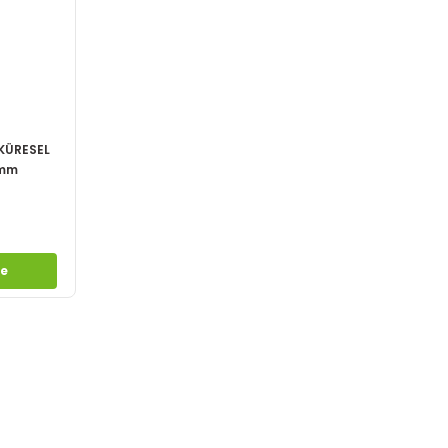
 KÜRESEL
0mm
le