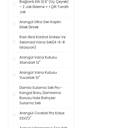
Bağlantı Kiti 3/4'' (Üç Çeyrek)
– 2 Jak Ekleme + 1 Çift Taraflı
Jak
Arangül Ultra Seri Kaplin
Erkek Dirsek
Rain Bird Kontrol Ünitesi Ve
Selonoid Vana Seti(4-6-8
İstasyon)
Arangül Vana Kutusu
Standart 12''
Arangül Vana Kutusu
Yuvarlak 10''
Damla Sulama Seti Pro -
Kangal Boru, Damlama
Borusu Hobi Bahçesi
Sulama Seti
Arangül Civatalı Priz Kolye
32x1/2''