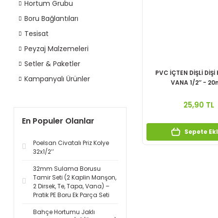
Hortum Grubu
Boru Bağlantıları
Tesisat
Peyzaj Malzemeleri
Setler & Paketler
PVC İÇTEN DİŞLİ DİŞİ
Kampanyalı Ürünler
VANA 1/2’’ - 2
25,90 TL
En Populer Olanlar
Sepete Ek
Poelsan Civatalı Priz Kolye
32x1/2’’
32mm Sulama Borusu
Tamir Seti (2 Kaplin Manşon,
2 Dirsek, Te, Tapa, Vana) –
Pratik PE Boru Ek Parça Seti
Bahçe Hortumu Jaklı