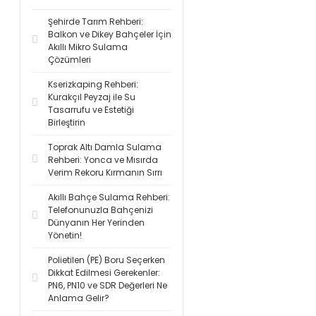
Şehirde Tarım Rehberi:
Balkon ve Dikey Bahçeler İçin
Akıllı Mikro Sulama
Çözümleri
Kserizkaping Rehberi:
Kurakçıl Peyzaj ile Su
Tasarrufu ve Estetiği
Birleştirin
Toprak Altı Damla Sulama
Rehberi: Yonca ve Mısırda
Verim Rekoru Kırmanın Sırrı
Akıllı Bahçe Sulama Rehberi:
Telefonunuzla Bahçenizi
Dünyanın Her Yerinden
Yönetin!
Polietilen (PE) Boru Seçerken
Dikkat Edilmesi Gerekenler:
PN6, PN10 ve SDR Değerleri Ne
Anlama Gelir?