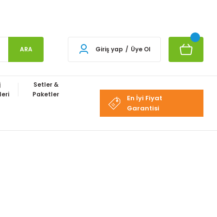
ARA
Giriş yap
/
Üye Ol
j
Setler &
eri
Paketler
En İyi Fiyat
Garantisi