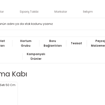
lar
Sipariş Takibi
Markalar
İletişim
Hat
Hortum
Boru
Peyza
Tesisat
ları
Grubu
Bağlantıları
Malzemel
Kampanyalı
Ürünler
ama Kabı