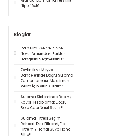
Arangül Damlama Ters Kilit
Nipel 16x16
Bloglar
Rain Bird VAN ve R-VAN
Nozul Arasındaki Farklar:
Hangisini Seçmelisiniz?
Zeytinlik ve Meyve
Bahçelerinde Doğru Sulama
Zamanlaması: Maksimum
Verim İçin Altın Kurallar
Sulama Sisteminde Basınç
Kaybı Hesaplama: Doğru
Boru Çapı Nasıl Seçilir?
Sulama Filtresi Seçim
Rehberi: Disk Filtre mi, Elek
Filtre mi? Hangi Suya Hangi
Filtre?