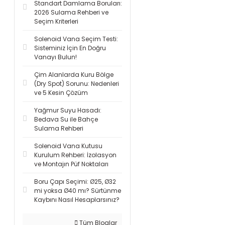
Standart Damlama Boruları:
2026 Sulama Rehberi ve
Seçim Kriterleri
Solenoid Vana Seçim Testi:
Sisteminiz İçin En Doğru
Vanayı Bulun!
Çim Alanlarda Kuru Bölge
(Dry Spot) Sorunu: Nedenleri
ve 5 Kesin Çözüm
Yağmur Suyu Hasadı:
Bedava Su ile Bahçe
Sulama Rehberi
Solenoid Vana Kutusu
Kurulum Rehberi: İzolasyon
ve Montajın Püf Noktaları
Boru Çapı Seçimi: Ø25, Ø32
mi yoksa Ø40 mı? Sürtünme
Kaybını Nasıl Hesaplarsınız?
Tüm Bloglar