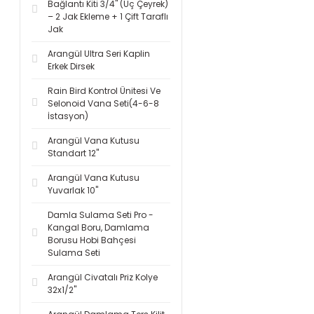
Bağlantı Kiti 3/4'' (Üç Çeyrek)
– 2 Jak Ekleme + 1 Çift Taraflı
Jak
Arangül Ultra Seri Kaplin
Erkek Dirsek
Rain Bird Kontrol Ünitesi Ve
Selonoid Vana Seti(4-6-8
İstasyon)
Arangül Vana Kutusu
Standart 12''
Arangül Vana Kutusu
Yuvarlak 10''
Damla Sulama Seti Pro -
Kangal Boru, Damlama
Borusu Hobi Bahçesi
Sulama Seti
Arangül Civatalı Priz Kolye
32x1/2''