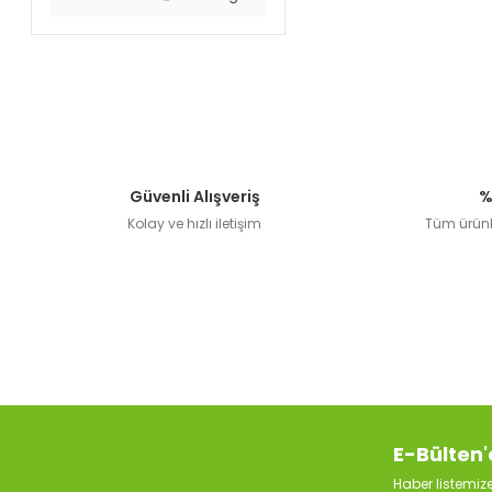
Güvenli Alışveriş
%
Kolay ve hızlı iletişim
Tüm ürünle
E-Bülten'
Haber listemi