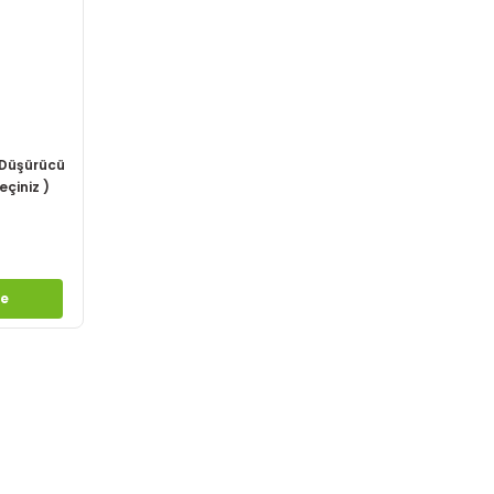
 Düşürücü
eçiniz )
le