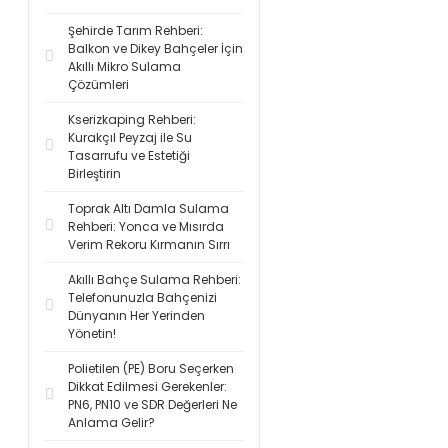
Şehirde Tarım Rehberi:
Balkon ve Dikey Bahçeler İçin
Akıllı Mikro Sulama
Çözümleri
Kserizkaping Rehberi:
Kurakçıl Peyzaj ile Su
Tasarrufu ve Estetiği
Birleştirin
Toprak Altı Damla Sulama
Rehberi: Yonca ve Mısırda
Verim Rekoru Kırmanın Sırrı
Akıllı Bahçe Sulama Rehberi:
Telefonunuzla Bahçenizi
Dünyanın Her Yerinden
Yönetin!
Polietilen (PE) Boru Seçerken
Dikkat Edilmesi Gerekenler:
PN6, PN10 ve SDR Değerleri Ne
Anlama Gelir?