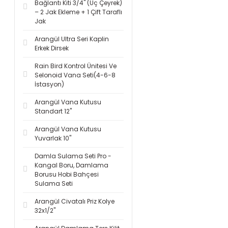
Bağlantı Kiti 3/4'' (Üç Çeyrek)
– 2 Jak Ekleme + 1 Çift Taraflı
Jak
Arangül Ultra Seri Kaplin
Erkek Dirsek
Rain Bird Kontrol Ünitesi Ve
Selonoid Vana Seti(4-6-8
İstasyon)
Arangül Vana Kutusu
Standart 12''
Arangül Vana Kutusu
Yuvarlak 10''
Damla Sulama Seti Pro -
Kangal Boru, Damlama
Borusu Hobi Bahçesi
Sulama Seti
Arangül Civatalı Priz Kolye
32x1/2''