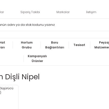
lar
Sipariş Takibi
Markalar
İletişim
Hat
Hortum
Boru
Peyza
Tesisat
ları
Grubu
Bağlantıları
Malzemel
Kampanyalı
Ürünler
 Dişli Nipel