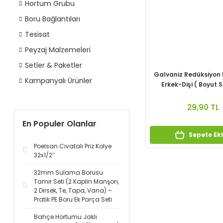
Hortum Grubu
Boru Bağlantıları
Tesisat
Peyzaj Malzemeleri
Setler & Paketler
Galvaniz Redüksiyon
Kampanyalı Ürünler
Erkek-Dişi ( Boyut S
29,90 TL
En Populer Olanlar
Sepete Ek
Poelsan Civatalı Priz Kolye
32x1/2’’
32mm Sulama Borusu
Tamir Seti (2 Kaplin Manşon,
2 Dirsek, Te, Tapa, Vana) –
Pratik PE Boru Ek Parça Seti
Bahçe Hortumu Jaklı