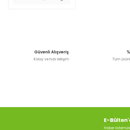
Güvenli Alışveriş
%
Kolay ve hızlı iletişim
Tüm ürünle
E-Bülten'
Haber listemi