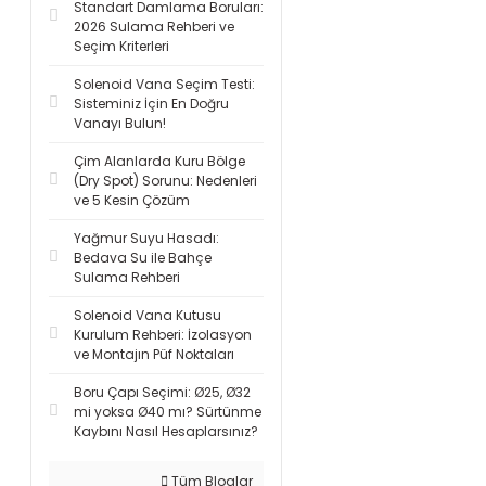
Standart Damlama Boruları:
2026 Sulama Rehberi ve
Seçim Kriterleri
Solenoid Vana Seçim Testi:
Sisteminiz İçin En Doğru
Vanayı Bulun!
Çim Alanlarda Kuru Bölge
(Dry Spot) Sorunu: Nedenleri
ve 5 Kesin Çözüm
Yağmur Suyu Hasadı:
Bedava Su ile Bahçe
Sulama Rehberi
Solenoid Vana Kutusu
Kurulum Rehberi: İzolasyon
ve Montajın Püf Noktaları
Boru Çapı Seçimi: Ø25, Ø32
mi yoksa Ø40 mı? Sürtünme
Kaybını Nasıl Hesaplarsınız?
Tüm Bloglar