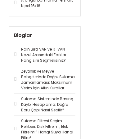
Arangül Damlama Ters Kilit
Nipel 16x16
Bloglar
Rain Bird VAN ve R-VAN
Nozul Arasındaki Farklar:
Hangisini Seçmelisiniz?
Zeytinlik ve Meyve
Bahçelerinde Doğru Sulama
Zamanlaması: Maksimum
Verim İçin Altın Kurallar
Sulama Sisteminde Basınç
Kaybı Hesaplama: Doğru
Boru Çapı Nasıl Seçilir?
Sulama Filtresi Seçim
Rehberi: Disk Filtre mi, Elek
Filtre mi? Hangi Suya Hangi
Filtre?