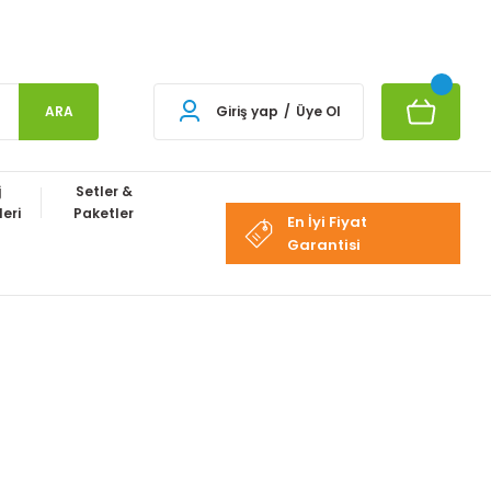
ARA
Giriş yap
/
Üye Ol
j
Setler &
eri
Paketler
En İyi Fiyat
Garantisi