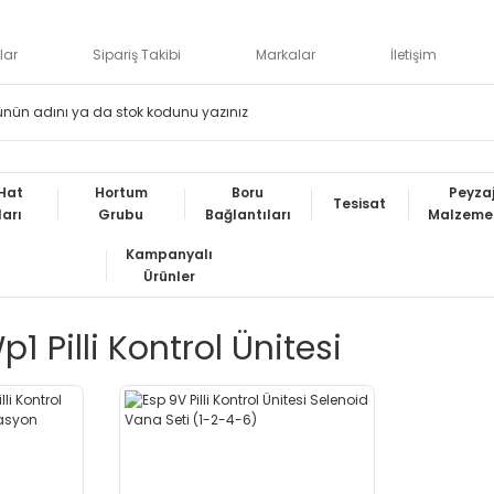
lar
Sipariş Takibi
Markalar
İletişim
Hat
Hortum
Boru
Peyza
Tesisat
ları
Grubu
Bağlantıları
Malzemel
Kampanyalı
Ürünler
1 Pilli Kontrol Ünitesi