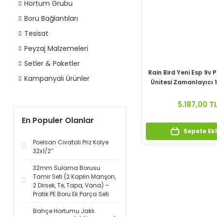
Hortum Grubu
Boru Bağlantıları
Tesisat
Peyzaj Malzemeleri
Setler & Paketler
Rain Bird Yeni Esp 9v Pi
Kampanyalı Ürünler
Ünitesi Zamanlayıcı 1
F48351
5.187,00 T
En Populer Olanlar
Sepete Ek
Poelsan Civatalı Priz Kolye
32x1/2’’
32mm Sulama Borusu
Tamir Seti (2 Kaplin Manşon,
2 Dirsek, Te, Tapa, Vana) –
Pratik PE Boru Ek Parça Seti
Bahçe Hortumu Jaklı