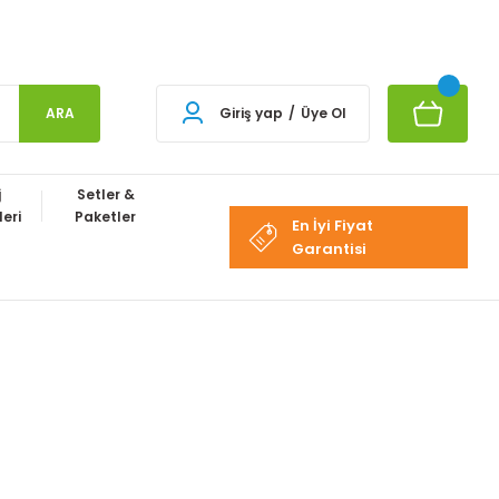
ARA
Giriş yap
/
Üye Ol
j
Setler &
eri
Paketler
En İyi Fiyat
Garantisi