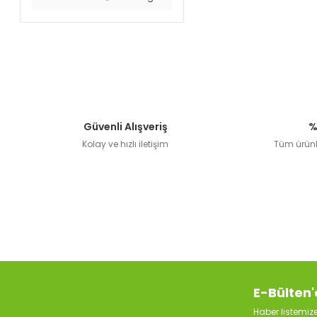
Güvenli Alışveriş
%
Kolay ve hızlı iletişim
Tüm ürünle
E-Bülten'
Haber listemi