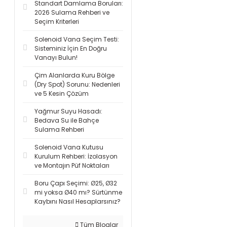
Standart Damlama Boruları:
2026 Sulama Rehberi ve
Seçim Kriterleri
Solenoid Vana Seçim Testi:
Sisteminiz İçin En Doğru
Vanayı Bulun!
Çim Alanlarda Kuru Bölge
(Dry Spot) Sorunu: Nedenleri
ve 5 Kesin Çözüm
Yağmur Suyu Hasadı:
Bedava Su ile Bahçe
Sulama Rehberi
Solenoid Vana Kutusu
Kurulum Rehberi: İzolasyon
ve Montajın Püf Noktaları
Boru Çapı Seçimi: Ø25, Ø32
mi yoksa Ø40 mı? Sürtünme
Kaybını Nasıl Hesaplarsınız?
Tüm Bloglar