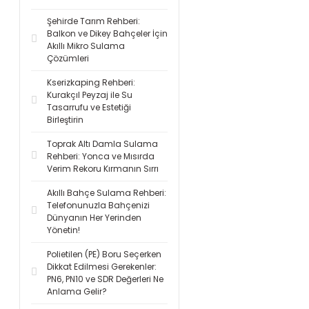
Şehirde Tarım Rehberi:
Balkon ve Dikey Bahçeler İçin
Akıllı Mikro Sulama
Çözümleri
Kserizkaping Rehberi:
Kurakçıl Peyzaj ile Su
Tasarrufu ve Estetiği
Birleştirin
Toprak Altı Damla Sulama
Rehberi: Yonca ve Mısırda
Verim Rekoru Kırmanın Sırrı
Akıllı Bahçe Sulama Rehberi:
Telefonunuzla Bahçenizi
Dünyanın Her Yerinden
Yönetin!
Polietilen (PE) Boru Seçerken
Dikkat Edilmesi Gerekenler:
PN6, PN10 ve SDR Değerleri Ne
Anlama Gelir?