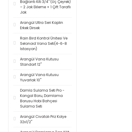
Bağlantı Kiti 3/4'' (Üç Çeyrek)
– 2 Jak Ekleme + 1 Çift Taraflı
Jak
Arangül Ultra Seri Kaplin
Erkek Dirsek
Rain Bird Kontrol Ünitesi Ve
Selonoid Vana Seti(4-6-8
İstasyon)
Arangül Vana Kutusu
Standart 12''
Arangül Vana Kutusu
Yuvarlak 10''
Damla Sulama Seti Pro -
Kangal Boru, Damlama
Borusu Hobi Bahçesi
Sulama Seti
Arangül Civatalı Priz Kolye
32x1/2''