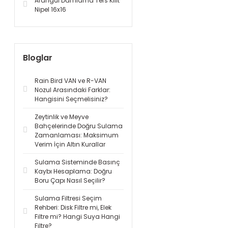
Arangül Damlama Ters Kilit
Nipel 16x16
Bloglar
Rain Bird VAN ve R-VAN
Nozul Arasındaki Farklar:
Hangisini Seçmelisiniz?
Zeytinlik ve Meyve
Bahçelerinde Doğru Sulama
Zamanlaması: Maksimum
Verim İçin Altın Kurallar
Sulama Sisteminde Basınç
Kaybı Hesaplama: Doğru
Boru Çapı Nasıl Seçilir?
Sulama Filtresi Seçim
Rehberi: Disk Filtre mi, Elek
Filtre mi? Hangi Suya Hangi
Filtre?