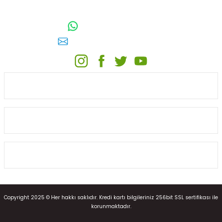
TOPTAN SULAMA Depo Adresi: ÖRENCİK MAH. 3818. CADDE NO:41
GÖLBAŞI / ANKARA
0542 511 83 29
WhatsApp:
E-posta:
toptansulama@gmail.com
KATEGORİLER
ONLİNE ALIŞVERİŞ
MÜŞTERİ HİZMETLERİ
Copyright 2025 © Her hakkı saklıdır. Kredi kartı bilgileriniz 256bit SSL sertifikası ile
korunmaktadır.