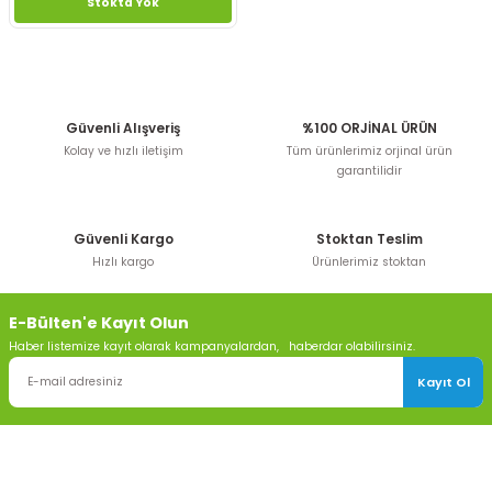
Stokta Yok
Güvenli Alışveriş
%100 ORJİNAL ÜRÜN
Kolay ve hızlı iletişim
Tüm ürünlerimiz orjinal ürün
garantilidir
Güvenli Kargo
Stoktan Teslim
Hızlı kargo
Ürünlerimiz stoktan
E-Bülten'e Kayıt Olun
Haber listemize kayıt olarak kampanyalardan, haberdar olabilirsiniz.
Kayıt Ol