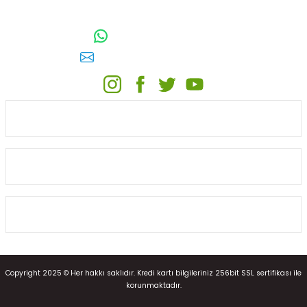
TOPTAN SULAMA Depo Adresi: ÖRENCİK MAH. 3818. CADDE NO:41
GÖLBAŞI / ANKARA
0542 511 83 29
WhatsApp:
E-posta:
toptansulama@gmail.com
KATEGORİLER
ONLİNE ALIŞVERİŞ
MÜŞTERİ HİZMETLERİ
Copyright 2025 © Her hakkı saklıdır. Kredi kartı bilgileriniz 256bit SSL sertifikası ile
korunmaktadır.