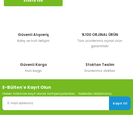
Stokta Yok
Güvenli Alışveriş
%100 ORJİNAL ÜRÜN
Kolay ve hızlı iletişim
Tüm ürünlerimiz orjinal ürün
garantilidir
Güvenli Kargo
Stoktan Teslim
Hızlı kargo
Ürünlerimiz stoktan
E-Bülten'e Kayıt Olun
Haber listemize kayıt olarak kampanyalardan, haberdar olabilirsiniz.
Kayıt Ol