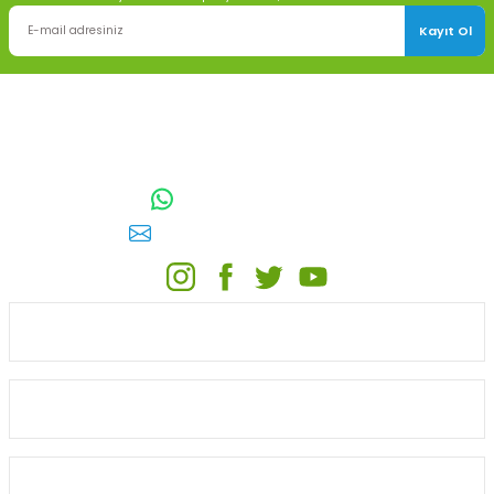
Kayıt Ol
TOPTAN SULAMA Depo Adresi: ÖRENCİK MAH. 3818. CADDE NO:41
GÖLBAŞI / ANKARA
0542 511 83 29
WhatsApp:
E-posta:
toptansulama@gmail.com
KATEGORİLER
ONLİNE ALIŞVERİŞ
MÜŞTERİ HİZMETLERİ