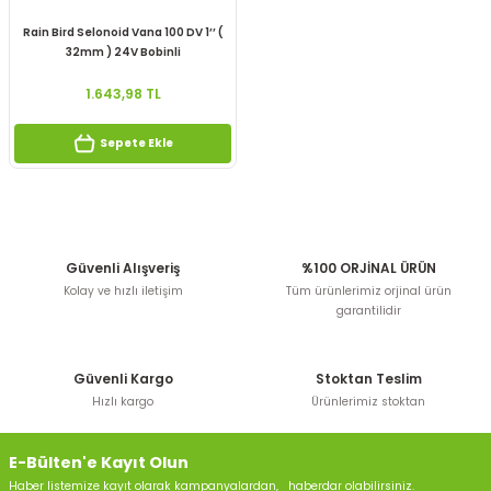
Rain Bird Selonoid Vana 100 DV 1’’ (
32mm ) 24V Bobinli
1.643,98 TL
Sepete Ekle
Güvenli Alışveriş
%100 ORJİNAL ÜRÜN
Kolay ve hızlı iletişim
Tüm ürünlerimiz orjinal ürün
garantilidir
Güvenli Kargo
Stoktan Teslim
Hızlı kargo
Ürünlerimiz stoktan
E-Bülten'e Kayıt Olun
Haber listemize kayıt olarak kampanyalardan, haberdar olabilirsiniz.