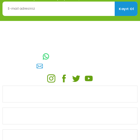
Kayıt Ol
TOPTAN SULAMA Depo Adresi: ÖRENCİK MAH. 3818. CADDE NO:41
GÖLBAŞI / ANKARA
0542 511 83 29
WhatsApp:
E-posta:
toptansulama@gmail.com
KATEGORİLER
ONLİNE ALIŞVERİŞ
MÜŞTERİ HİZMETLERİ