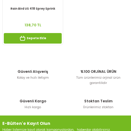
Rain Bird US 418 Sprey Sprink
138,70 TL
Sepete Ekle
Güvenli Alışveriş
%100 ORJİNAL ÜRÜN
Kolay ve hızlı iletişim
Tüm ürünlerimiz orjinal ürün
garantilidir
Güvenli Kargo
Stoktan Teslim
Hızlı kargo
Ürünlerimiz stoktan
E-Bülten'e Kayıt Olun
Haber listemize kayıt olarak kampanyalardan, haberdar olabilirsiniz.