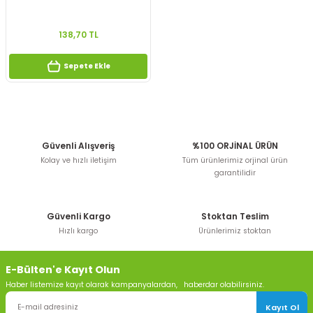
138,70 TL
Sepete Ekle
Güvenli Alışveriş
%100 ORJİNAL ÜRÜN
Kolay ve hızlı iletişim
Tüm ürünlerimiz orjinal ürün
garantilidir
Güvenli Kargo
Stoktan Teslim
Hızlı kargo
Ürünlerimiz stoktan
E-Bülten'e Kayıt Olun
Haber listemize kayıt olarak kampanyalardan, haberdar olabilirsiniz.
Kayıt Ol